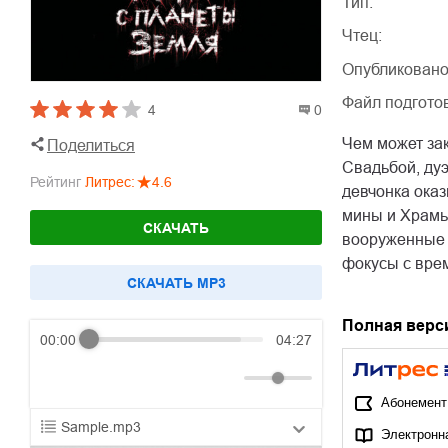
Тип:
Чтец:
Опубликовано
Файл подгото
4
0
Чем может зак
Поделиться
Свадьбой, дуэ
Рейтинг
Литрес
:
4.6
девчонка оказ
мины и Храмы
СКАЧАТЬ
вооруженные д
фокусы с врем
CКАЧАТЬ MP3
Полная верс
00:00
04:27
Абонемент
Sample.mp3
Электронн