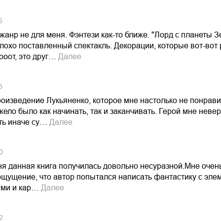
6
 жанр не для меня. Фэнтези как-то ближе. "Лорд с планеты З
охо поставленный спектакль. Декорации, которые вот-вот 
Вооот, это друг…
Далее
5
оизведение Лукьяненко, которое мне настолько не понрави
ело было как начинать, так и заканчивать. Герой мне неве
ть иначе су…
Далее
0
я данная книга получилась довольно несуразной.Мне очень 
ощущение, что автор попытался написать фантастику с эле
ми и кар…
Далее
2