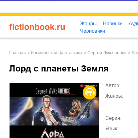
Жанры
Новинки
Ауд
Черновики
Главная
космическая фантастика
Сергей Лукьяненко
Л
Лорд с планеты Земля
Автор:
Жанры:
Серия:
Язык: