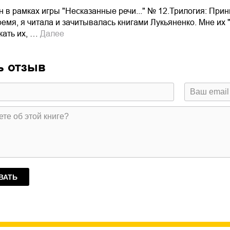
 в рамках игры "Несказанные речи..." № 12.Трилогия: Принц
емя, я читала и зачитывалась книгами Лукьяненко. Мне их 
кать их, …
Далее
ь отзыв