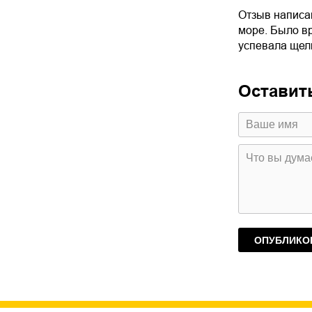
Отзыв написан
море. Было вр
успевала щел
Оставит