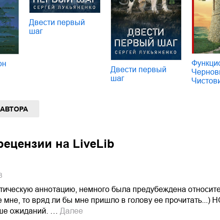
Двести первый
шаг
Функци
он
Двести первый
Чернов
шаг
Чистов
 АВТОРА
ецензии на LiveLib
8
тическую аннотацию, немного была предубеждена относител
 мне, то вряд ли бы мне пришло в голову ее прочитать...) Н
ше ожиданий. …
Далее