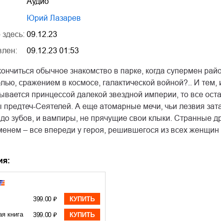
Аудио
Юрий Лазарев
 здесь:
09.12.23
влен:
09.12.23 01:53
ончиться обычное знакомство в парке, когда супермен рай
лью, сражением в космосе, галактической войной?.. И тем, 
ывается принцессой далекой звездной империи, то все ост
 предтеч-Сеятелей. А еще атомарные мечи, чьи лезвия за
о зубов, и вампиры, не прячущие свои клыки. Странные др
енем – все впереди у героя, решившегося из всех женщин 
ия:
399.00 ₽
КУПИТЬ
ая книга
399.00 ₽
КУПИТЬ