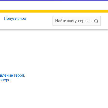
Популярное
овление героя
,
оопера
,