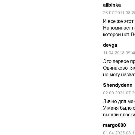
allbinka
23.07.2011 03:2
И все же этот
Напоминает пл
которой нет. 
devga
11.04.2018 09:4
Это первое пр
Одинаково тяж
не могу назва
Shendydenn
02.09.2021 07:2
Лично для мен
У меня было 
вышли плоски
margo000
01.04.2025 08:1