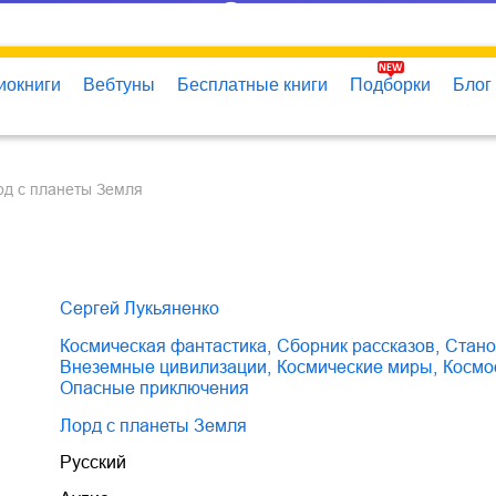
иокниги
Вебтуны
Бесплатные книги
Подборки
Блог
орд с планеты Земля
Сергей Лукьяненко
космическая фантастика
,
сборник рассказов
,
стан
внеземные цивилизации
,
космические миры
,
косм
опасные приключения
Лорд с планеты Земля
Русский