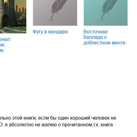
Фугу в мундире
Восточная
баллада о
онал:
доблестном менте
ик.
ик
ьно этой книги, если бы один хороший человек не
О: я абсолютно не жалею о прочитанном,т.к. книга