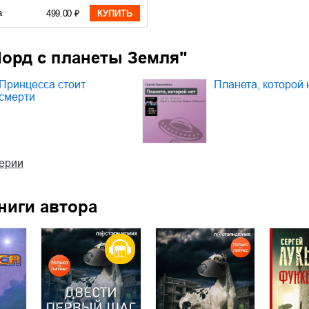
а
499.00 ₽
КУПИТЬ
Лорд с планеты Земля"
Принцесса стоит
Планета, которой 
смерти
серии
ниги автора