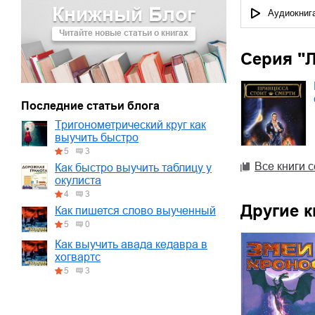
Книжный Блог
01.mp3
30:10
Аудиокниг
Читайте новые статьи о книгах
02.mp3
25:50
Серия "
03.mp3
20:00
Последние статьи блога
Тригонометрический круг как
выучить быстро
5
3
Все книги 
Как быстро выучить таблицу у
окулиста
4
3
Другие к
Как пишется слово выученный
5
0
Как выучить авада кедавра в
хогвартс
5
3