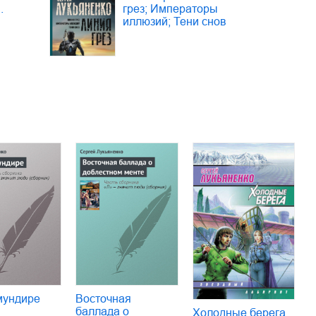
.
грез; Императоры
иллюзий; Тени снов
мундире
Восточная
баллада о
Холодные берега