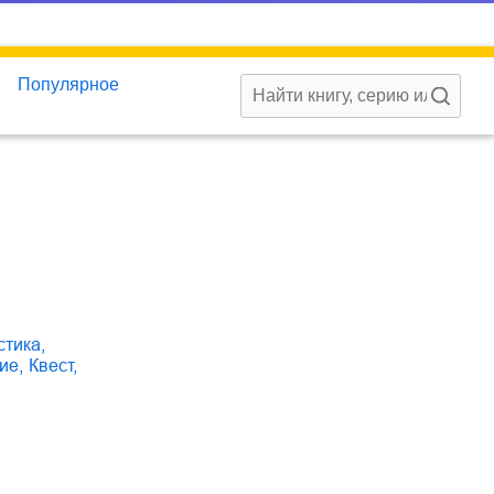
Популярное
стика
,
тие
,
квест
,