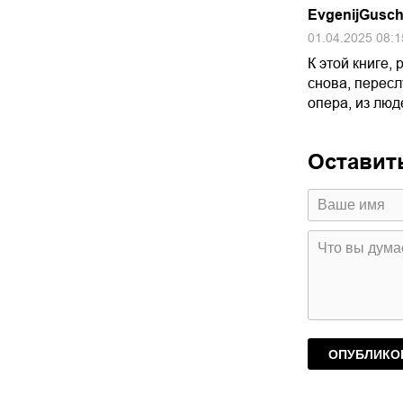
EvgenijGusch
01.04.2025 08:1
К этой книге,
снова, пересл
опера, из люд
Оставит