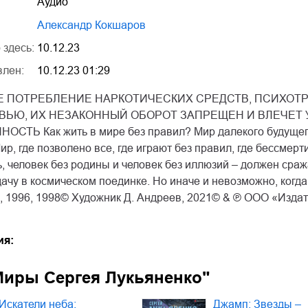
Аудио
Александр Кокшаров
 здесь:
10.12.23
влен:
10.12.23 01:29
 ПОТРЕБЛЕНИЕ НАРКОТИЧЕСКИХ СРЕДСТВ, ПСИХОТР
ВЬЮ, ИХ НЕЗАКОННЫЙ ОБОРОТ ЗАПРЕЩЕН И ВЛЕЧЕТ
СТЬ Как жить в мире без правил? Мир далекого будущего
р, где позволено все, где играют без правил, где бессмер
, человек без родины и человек без иллюзий – должен сраж
дачу в космическом поединке. Но иначе и невозможно, ког
, 1996, 1998© Художник Д. Андреев, 2021© & ℗ ООО «Издат
ия:
Миры Сергея Лукьяненко"
Искатели неба:
Джамп: Звезды –