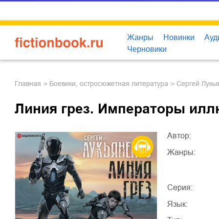
Жанры
Новинки
Ауд
Черновики
Главная
боевики, остросюжетная литература
Сергей Лукь
Линия грез. Императоры илл
Автор:
Жанры:
Серия:
Язык: