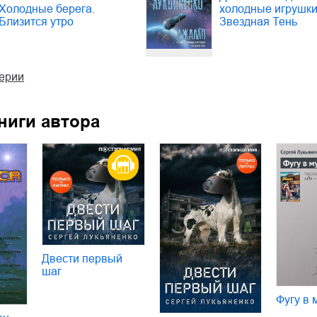
Холодные берега.
холодные игрушки
Близится утро
Звездная Тень
серии
ниги автора
Двести первый
шаг
Фугу в 