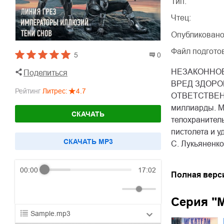
Тип:
Чтец:
Опубликовано
Файл подгото
5
0
НЕЗАКОННОЕ
Поделиться
ВРЕД ЗДОРО
Рейтинг
Литрес
:
4.7
ОТВЕТСТВЕННО
миллиарды. Ми
СКАЧАТЬ
телохранитель
пистолета и у
CКАЧАТЬ MP3
С. Лукьяненко
00:00
17:02
Полная верс
Серия "
Sample.mp3