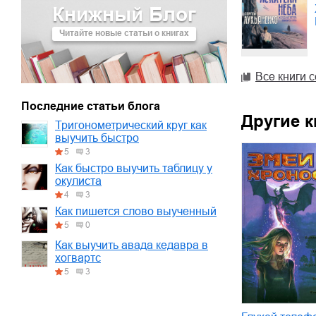
Книжный Блог
01.mp3
30:10
Читайте новые статьи о книгах
02.mp3
25:50
03.mp3
20:00
Все книги 
Последние статьи блога
Другие к
Тригонометрический круг как
выучить быстро
5
3
Как быстро выучить таблицу у
окулиста
4
3
Как пишется слово выученный
5
0
Как выучить авада кедавра в
хогвартс
5
3