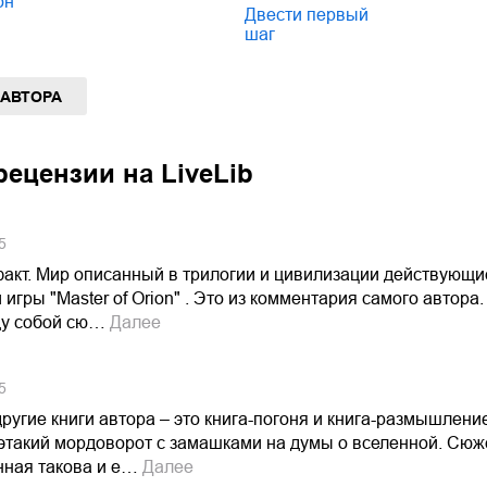
он
Двести первый
шаг
 АВТОРА
ецензии на LiveLib
5
акт. Мир описанный в трилогии и цивилизации действующие
игры "Master of Orion" . Это из комментария самого автора
у собой сю…
Далее
5
другие книги автора – это книга-погоня и книга-размышлен
этакий мордоворот с замашками на думы о вселенной. Сюжет
нная такова и е…
Далее