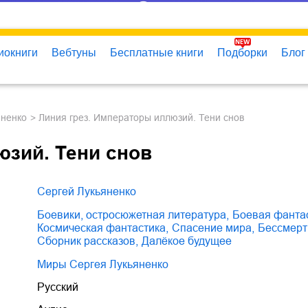
иокниги
Вебтуны
Бесплатные книги
Подборки
Блог
яненко
Линия грез. Императоры иллюзий. Тени снов
юзий. Тени снов
Сергей Лукьяненко
боевики, остросюжетная литература
,
боевая фанта
космическая фантастика
,
спасение мира
,
бессмер
сборник рассказов
,
далёкое будущее
Миры Сергея Лукьяненко
Русский