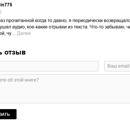
in775
5
 раз прочитанной когда то давно, я периодически возвращалс
ушал аудио, кое-какие отрывки из текста. Что-то забываю,
ей, чу…
Далее
ь отзыв