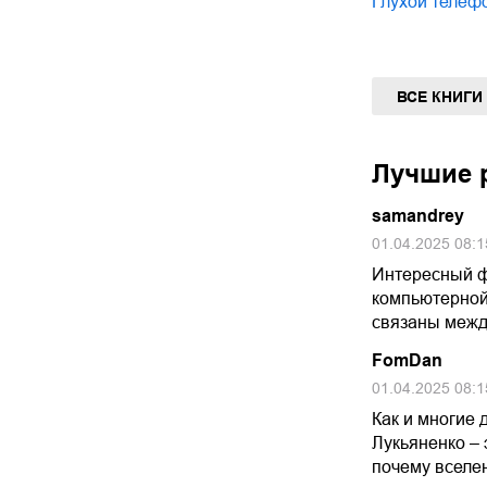
Глухой телеф
ВСЕ КНИГИ
Лучшие р
samandrey
01.04.2025 08:1
Интересный ф
компьютерной 
связаны межд
FomDan
01.04.2025 08:1
Как и многие 
Лукьяненко – 
почему вселе