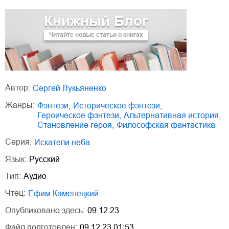
Книжный Блог
Читайте новые статьи о книгах
Автор:
Сергей Лукьяненко
Жанры:
фэнтези
,
историческое фэнтези
,
героическое фэнтези
,
альтернативная история
,
становление героя
,
философская фантастика
Серия:
Искатели неба
Язык:
Русский
Тип:
Аудио
Чтец:
Ефим Каменецкий
Опубликовано здесь:
09.12.23
Файл подготовлен:
09.12.23 01:53