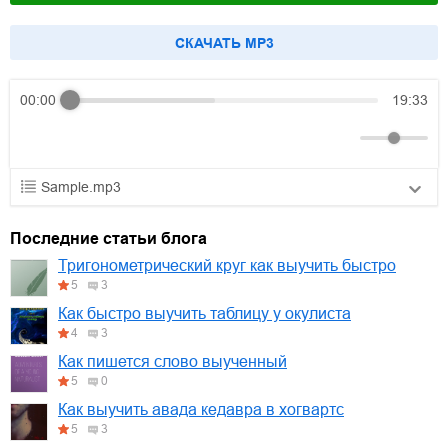
CКАЧАТЬ MP3
00:00
19:33
Sample.mp3
01.mp3
30:10
Последние статьи блога
02.mp3
25:50
Тригонометрический круг как выучить быстро
5
3
03.mp3
20:00
Как быстро выучить таблицу у окулиста
4
3
Как пишется слово выученный
5
0
Как выучить авада кедавра в хогвартс
5
3