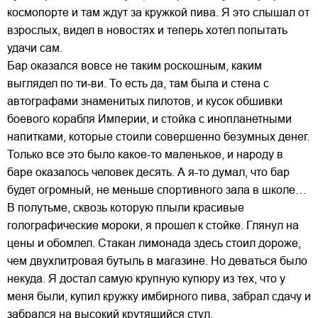
космопорте и там ждут за кружкой пива. Я это слышал от
взрослых, видел в новостях и теперь хотел попытать
удачи сам.
Бар оказался вовсе не таким роскошным, каким
выглядел по ти-ви. То есть да, там была и стена с
автографами знаменитых пилотов, и кусок обшивки
боевого корабля Империи, и стойка с инопланетными
напитками, которые стоили совершенно безумных денег.
Только все это было какое-то маленькое, и народу в
баре оказалось человек десять. А я-то думал, что бар
будет огромный, не меньше спортивного зала в школе…
В полутьме, сквозь которую плыли красивые
голографические мороки, я прошел к стойке. Глянул на
цены и обомлел. Стакан лимонада здесь стоил дороже,
чем двухлитровая бутыль в магазине. Но деваться было
некуда. Я достал самую крупную купюру из тех, что у
меня были, купил кружку имбирного пива, забрал сдачу и
забрался на высокий крутящийся стул.