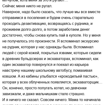
кетчупом, хоть меня за это и ругают…
Сейчас меня никто не ругал.
Наверное, надо было сказать, что лучше мы все вместе
отправимся в поселения и будем очень старательно
проходить дезактивацию, возвращаясь с рудника, и
проживем долго-долго, а потом заработаем денег
достаточно, чтобы снова купить пай в куполе. Но у меня
не получалось это произнести. Я вспоминал экскурсию
на рудник, которая у нас однажды была. Вспоминал
людей с серой кожей, покрытых язвами, которые сидели
в древних бульдозерах и экскаваторах, вспоминал, как
один экскаватор повернулся и поехал из карьера
навстречу нашему школьному автобусу, помахивая
ковшом. А из кабины улыбался «крокодильей пастью»,
которая у всех облученных появляется, экскаваторщик…
Он, конечно, просто попугать хотел, но девчонки
завизжали, и даже мальчишкам стало страшно.
И я ничего не сказал. Совсем ничего. Мама то начинала