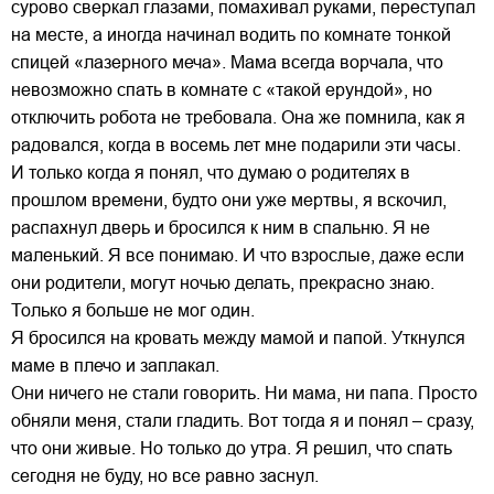
сурово сверкал глазами, помахивал руками, переступал
на месте, а иногда начинал водить по комнате тонкой
спицей «лазерного меча». Мама всегда ворчала, что
невозможно спать в комнате с «такой ерундой», но
отключить робота не требовала. Она же помнила, как я
радовался, когда в восемь лет мне подарили эти часы.
И только когда я понял, что думаю о родителях в
прошлом времени, будто они уже мертвы, я вскочил,
распахнул дверь и бросился к ним в спальню. Я не
маленький. Я все понимаю. И что взрослые, даже если
они родители, могут ночью делать, прекрасно знаю.
Только я больше не мог один.
Я бросился на кровать между мамой и папой. Уткнулся
маме в плечо и заплакал.
Они ничего не стали говорить. Ни мама, ни папа. Просто
обняли меня, стали гладить. Вот тогда я и понял – сразу,
что они живые. Но только до утра. Я решил, что спать
сегодня не буду, но все равно заснул.