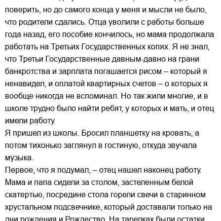
поверить, но до самого конца у меня и мысли не было,
что родители сдались. Отца уволили с работы больше
года назад, его пособие кончилось, но мама продолжала
работать на Третьих Государственных копях. Я не знал,
что Третьи Государственные давным-давно на грани
банкротства и зарплата погашается рисом – который я
ненавидел, и оплатой квартирных счетов – о которых я
вообще никогда не вспоминал. Но так жили многие, и в
школе трудно было найти ребят, у которых и мать, и отец
имели работу.
Я пришел из школы. Бросил планшетку на кровать, а
потом тихонько заглянул в гостиную, откуда звучала
музыка.
Первое, что я подумал, – отец нашел наконец работу.
Мама и папа сидели за столом, застеленным белой
скатертью, посредине стола горели свечи в старинном
хрустальном подсвечнике, который доставали только на
дни рождения и Рождество. На тарелках были остатки