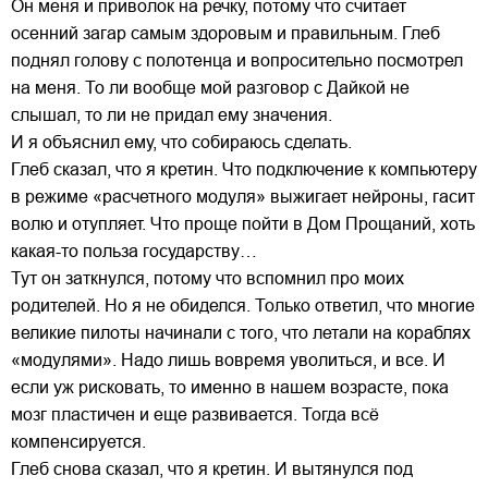
Он меня и приволок на речку, потому что считает
осенний загар самым здоровым и правильным. Глеб
поднял голову с полотенца и вопросительно посмотрел
на меня. То ли вообще мой разговор с Дайкой не
слышал, то ли не придал ему значения.
И я объяснил ему, что собираюсь сделать.
Глеб сказал, что я кретин. Что подключение к компьютеру
в режиме «расчетного модуля» выжигает нейроны, гасит
волю и отупляет. Что проще пойти в Дом Прощаний, хоть
какая-то польза государству…
Тут он заткнулся, потому что вспомнил про моих
родителей. Но я не обиделся. Только ответил, что многие
великие пилоты начинали с того, что летали на кораблях
«модулями». Надо лишь вовремя уволиться, и все. И
если уж рисковать, то именно в нашем возрасте, пока
мозг пластичен и еще развивается. Тогда всё
компенсируется.
Глеб снова сказал, что я кретин. И вытянулся под