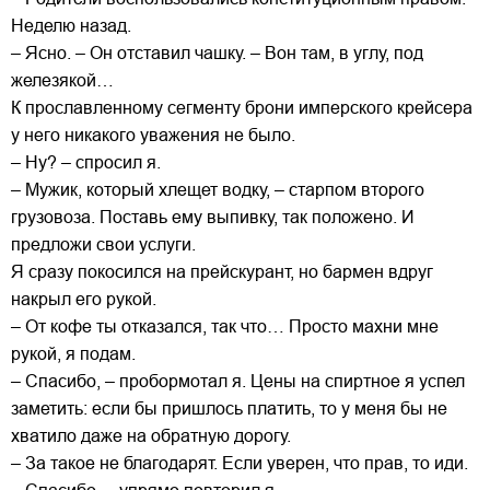
Неделю назад.
– Ясно. – Он отставил чашку. – Вон там, в углу, под
железякой…
К прославленному сегменту брони имперского крейсера
у него никакого уважения не было.
– Ну? – спросил я.
– Мужик, который хлещет водку, – старпом второго
грузовоза. Поставь ему выпивку, так положено. И
предложи свои услуги.
Я сразу покосился на прейскурант, но бармен вдруг
накрыл его рукой.
– От кофе ты отказался, так что… Просто махни мне
рукой, я подам.
– Спасибо, – пробормотал я. Цены на спиртное я успел
заметить: если бы пришлось платить, то у меня бы не
хватило даже на обратную дорогу.
– За такое не благодарят. Если уверен, что прав, то иди.