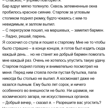
– Спасибо, – упрямо повторил я.
Бар вдруг мягко толкнуло. Сквозь затемненные окна
пробилось красное сияние. Старпом за угловым
столиком поднял рюмку, будто чокаясь с кем-то
невидимым, и залпом выпил.
– С перегрузом пошел, на маршевых, – заметил бармен.
– Ладно, решай, парень.
Я соскочил со стула и пошел к старпому. Мне не то чтобы
было страшно – в конце концов, я готов был ездить сюда
каждый день… но не станет же добрый бармен помогать
мне каждый раз. Очень не хотелось упустить такую удачу.
Старпом поднял голову и внимательно посмотрел на
меня. Перед ним стояла почти пустая бутылка, папа
никогда бы столько не выпил. А космонавт даже не
казался пьяным. Ему было лет сорок, и ничего
особенного во внешности не было. Ни шрамов, ни
космического загара, ни искусственных органов.
– Добрый вечер, – сказал я. – Разрешите вас угостить?