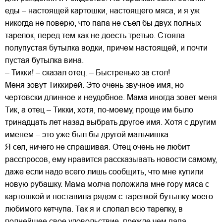
еды – настоящей картошки, настоящего мяса, и я уж
никогда не поверю, что папа не съел бы двух полных
тарелок, перед тем как не доесть третью. Стояла
полупустая бутылка водки, причем настоящей, и почти
пустая бутылка вина.
– Тикки! – сказал отец. – Быстренько за стол!
Меня зовут Тиккирей. Это очень звучное имя, но
чертовски длинное и неудобное. Мама иногда зовет меня
Тик, а отец – Тикки, хотя, по-моему, проще им было
тринадцать лет назад выбрать другое имя. Хотя с другим
именем – это уже был бы другой мальчишка.
Я сел, ничего не спрашивая. Отец очень не любит
расспросов, ему нравится рассказывать новости самому,
даже если надо всего лишь сообщить, что мне купили
новую рубашку. Мама молча положила мне гору мяса с
картошкой и поставила рядом с тарелкой бутылку моего
любимого кетчупа. Так я и слопал всю тарелку, в
полнейшее свое удовольствие, прежде чем папа