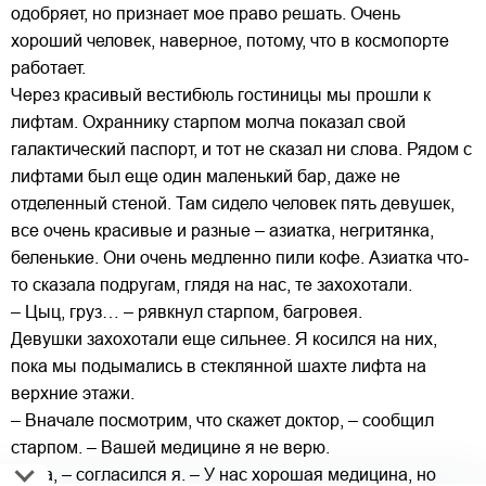
одобряет, но признает мое право решать. Очень
хороший человек, наверное, потому, что в космопорте
работает.
Через красивый вестибюль гостиницы мы прошли к
лифтам. Охраннику старпом молча показал свой
галактический паспорт, и тот не сказал ни слова. Рядом с
лифтами был еще один маленький бар, даже не
отделенный стеной. Там сидело человек пять девушек,
все очень красивые и разные – азиатка, негритянка,
беленькие. Они очень медленно пили кофе. Азиатка что-
то сказала подругам, глядя на нас, те захохотали.
– Цыц, груз… – рявкнул старпом, багровея.
Девушки захохотали еще сильнее. Я косился на них,
пока мы подымались в стеклянной шахте лифта на
верхние этажи.
– Вначале посмотрим, что скажет доктор, – сообщил
старпом. – Вашей медицине я не верю.
– Ага, – согласился я. – У нас хорошая медицина, но