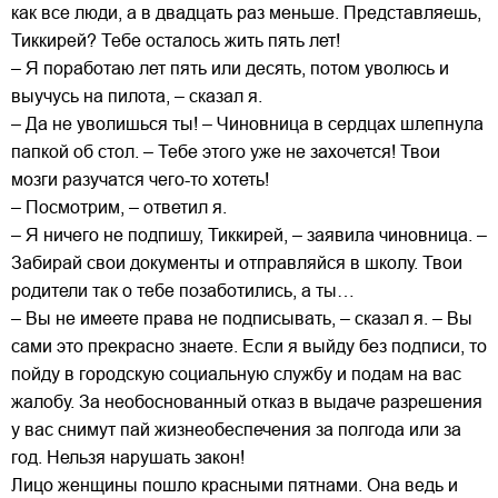
как все люди, а в двадцать раз меньше. Представляешь,
Тиккирей? Тебе осталось жить пять лет!
– Я поработаю лет пять или десять, потом уволюсь и
выучусь на пилота, – сказал я.
– Да не уволишься ты! – Чиновница в сердцах шлепнула
папкой об стол. – Тебе этого уже не захочется! Твои
мозги разучатся чего-то хотеть!
– Посмотрим, – ответил я.
– Я ничего не подпишу, Тиккирей, – заявила чиновница. –
Забирай свои документы и отправляйся в школу. Твои
родители так о тебе позаботились, а ты…
– Вы не имеете права не подписывать, – сказал я. – Вы
сами это прекрасно знаете. Если я выйду без подписи, то
пойду в городскую социальную службу и подам на вас
жалобу. За необоснованный отказ в выдаче разрешения
у вас снимут пай жизнеобеспечения за полгода или за
год. Нельзя нарушать закон!
Лицо женщины пошло красными пятнами. Она ведь и