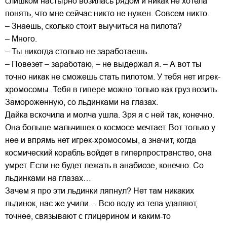
слишком настырно возилась рядом и никак не хотела
понять, что мне сейчас никто не нужен. Совсем никто.
– Знаешь, сколько стоит выучиться на пилота?
– Много.
– Ты никогда столько не заработаешь.
– Повезет – заработаю, – не выдержал я. – А вот ты
точно никак не сможешь стать пилотом. У тебя нет игрек-
хромосомы. Тебя в гипере можно только как груз возить.
Замороженную, со льдинками на глазах.
Дайка вскочила и молча ушла. Зря я с ней так, конечно.
Она больше мальчишек о космосе мечтает. Вот только у
нее и впрямь нет игрек-хромосомы, а значит, когда
космический корабль войдет в гиперпространство, она
умрет. Если не будет лежать в анабиозе, конечно. Со
льдинками на глазах…
Зачем я про эти льдинки ляпнул? Нет там никаких
льдинок, нас же учили… Всю воду из тела удаляют,
точнее, связывают с глицерином и каким-то