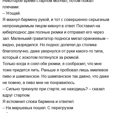
Некоторое время старпом молчал, потом пожал
плечами:
– Угощай.
Я махнул бармену рукой, и тот с совершенно серьезным
непроницаемым лицом кивнул в ответ. Поставил на
киберподнос две полные рюмки и отправил его через
зал. Маленький гравитатор подноса мигал оранжевым –
видно, разрядился. Но поднос долетел до столика
благополучно, даже увернулся от руки какого-то типа,
который с хохотом потянулся за рюмкой.
Только когда я снял обе рюмки, я сообразил, что мне
тоже придется пить. Раньше я пробовал лишь хмелевое
пиво и шампанское. Но шампанское так давно, что даже
не помню, а пиво мне не понравилось.
– Сильно тряхнуло при старте, не находишь? – сказал
вдруг старпом.
Я вспомнил слова бармена и ответил:
– На маршевых пошел. С перегрузом.