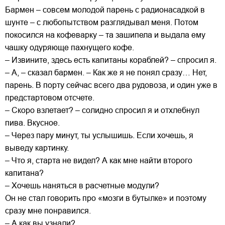
Бармен – совсем молодой парень с радионасадкой в
шунте – с любопытством разглядывал меня. Потом
покосился на кофеварку – та зашипела и выдала ему
чашку одуряюще пахнущего кофе.
– Извините, здесь есть капитаны кораблей? – спросил я.
– А, – сказал бармен. – Как же я не понял сразу… Нет,
парень. В порту сейчас всего два рудовоза, и один уже в
предстартовом отсчете.
– Скоро взлетает? – солидно спросил я и отхлебнул
пива. Вкусное.
– Через пару минут, ты услышишь. Если хочешь, я
выведу картинку.
– Что я, старта не видел? А как мне найти второго
капитана?
– Хочешь наняться в расчетные модули?
Он не стал говорить про «мозги в бутылке» и поэтому
сразу мне понравился.
– А как вы узнали?