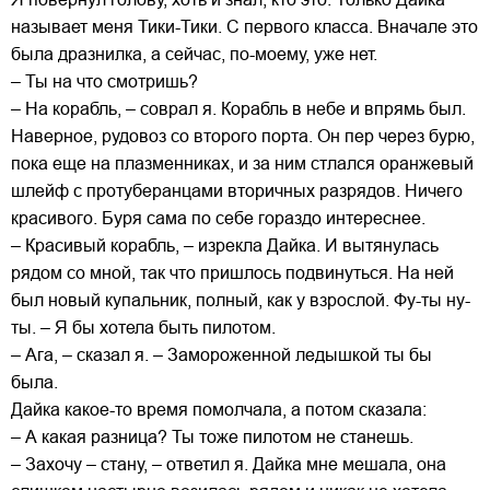
называет меня Тики-Тики. С первого класса. Вначале это
была дразнилка, а сейчас, по-моему, уже нет.
– Ты на что смотришь?
– На корабль, – соврал я. Корабль в небе и впрямь был.
Наверное, рудовоз со второго порта. Он пер через бурю,
пока еще на плазменниках, и за ним стлался оранжевый
шлейф с протуберанцами вторичных разрядов. Ничего
красивого. Буря сама по себе гораздо интереснее.
– Красивый корабль, – изрекла Дайка. И вытянулась
рядом со мной, так что пришлось подвинуться. На ней
был новый купальник, полный, как у взрослой. Фу-ты ну-
ты. – Я бы хотела быть пилотом.
– Ага, – сказал я. – Замороженной ледышкой ты бы
была.
Дайка какое-то время помолчала, а потом сказала:
– А какая разница? Ты тоже пилотом не станешь.
– Захочу – стану, – ответил я. Дайка мне мешала, она