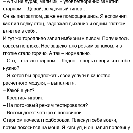
– А ты не дурак, мальчик, – удовлетворенно заметил
старпом. – Давай, за удачный гипер…
Он выпил залпом, даже не поморщившись. Я вспомнил,
как пил водку отец, задержал дыхание и одним глотком
влил ее в себя.
И тут же торопливо запил имбирным пивом. Получилось
совсем неплохо. Нос защекотало резким запахом, и в
глотке стало горячо. А так – нормально.
– Ого, – сказал старпом. – Ладно, теперь говори, что тебе
нужно?
– Я хотел бы предложить свои услуги в качестве
расчетного модуля, – выпалил я.
– Какой шунт?
– Креатив-гигабит.
– На потоковый режим тестировался?
– Восемьдесят четыре с половиной.
Старпом почесал подбородок. Плеснул себе водки,
потом покосился на меня. Я кивнул, и он налил половину