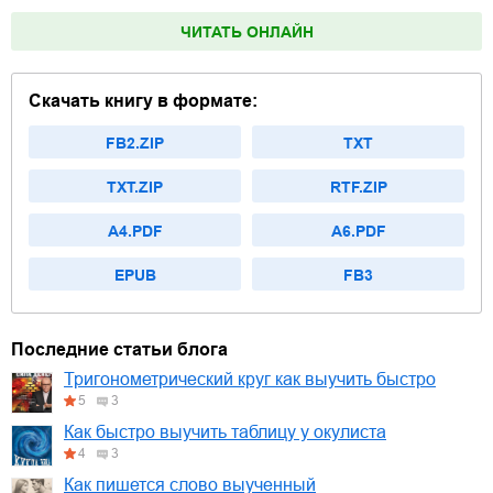
ЧИТАТЬ ОНЛАЙН
Скачать книгу в формате:
FB2.ZIP
TXT
TXT.ZIP
RTF.ZIP
A4.PDF
A6.PDF
EPUB
FB3
Последние статьи блога
Тригонометрический круг как выучить быстро
5
3
Как быстро выучить таблицу у окулиста
4
3
Как пишется слово выученный