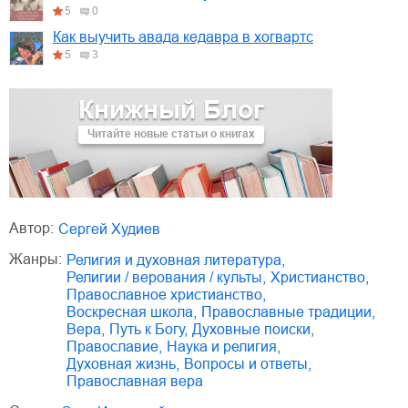
5
0
Как выучить авада кедавра в хогвартс
5
3
Книжный Блог
Читайте новые статьи о книгах
Автор:
Сергей Худиев
Жанры:
религия и духовная литература
,
религии / верования / культы
,
христианство
,
православное христианство
,
воскресная школа
,
православные традиции
,
вера
,
путь к Богу
,
духовные поиски
,
православие
,
наука и религия
,
духовная жизнь
,
вопросы и ответы
,
православная вера