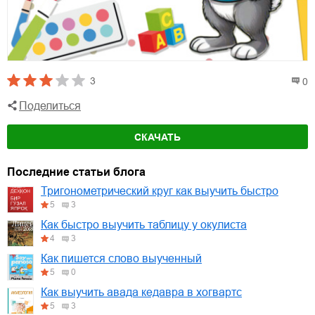
3
0
Поделиться
СКАЧАТЬ
Последние статьи блога
Тригонометрический круг как выучить быстро
5
3
Как быстро выучить таблицу у окулиста
4
3
Как пишется слово выученный
5
0
Как выучить авада кедавра в хогвартс
5
3