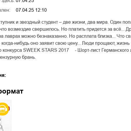
 здесь:
07.04.25
влен:
07.04.25 12:10
упник и звездный студент – две жизни, два мира. Один поп
 что возмездие свершилось. Но платить придется за всё... 
на лаврах можно безнаказанно. Но расплата близка... Что с
 когда-нибудь оно заявит свою цену... Люди прощают, жизнь
о конкурса SWEEK STARS 2017 ⠀ - Шорт-лист Германског
ензурную брань.
ия:
формат