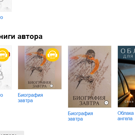
го
ниги автора
го
Биография
завтра
Облака
Биография
ангела
завтра