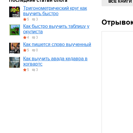
Последние статьи блога
ВСЕ КНИГИ
Тригонометрический круг как
выучить быстро
5
3
Отрыво
Как быстро выучить таблицу у
окулиста
4
3
Как пишется слово выученный
5
0
Как выучить авада кедавра в
хогвартс
5
3