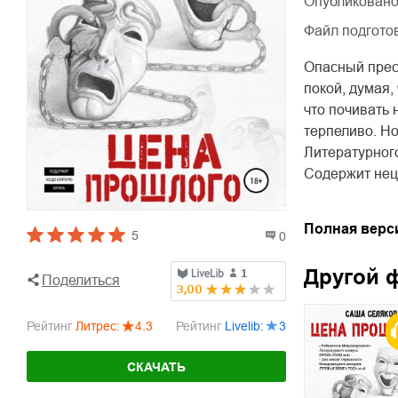
Опубликовано
Файл подгото
Опасный прест
покой, думая,
что почивать 
терпеливо. Но
Литературног
Содержит нец
Полная верс
5
0
Другой 
Поделиться
Рейтинг
Литрес
:
4.3
Рейтинг
Livelib
:
3
СКАЧАТЬ