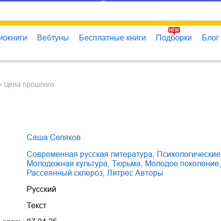
иокниги
Вебтуны
Бесплатные книги
Подборки
Блог
Цена прошлого
Саша Селяков
современная русская литература
,
психологически
молодежная культура
,
тюрьма
,
молодое поколение
,
рассеянный склероз
,
Литрес Авторы
Русский
Текст