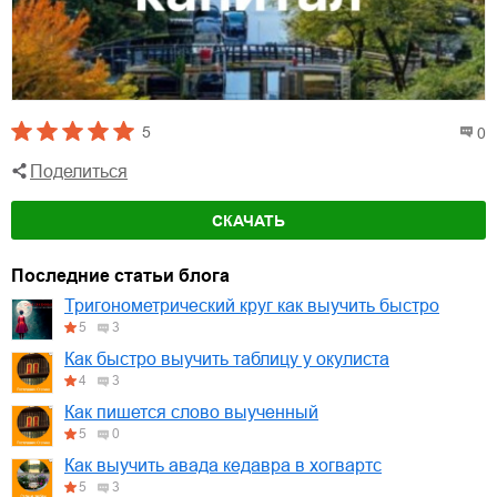
5
0
Поделиться
СКАЧАТЬ
Последние статьи блога
Тригонометрический круг как выучить быстро
5
3
Как быстро выучить таблицу у окулиста
4
3
Как пишется слово выученный
5
0
Как выучить авада кедавра в хогвартс
5
3