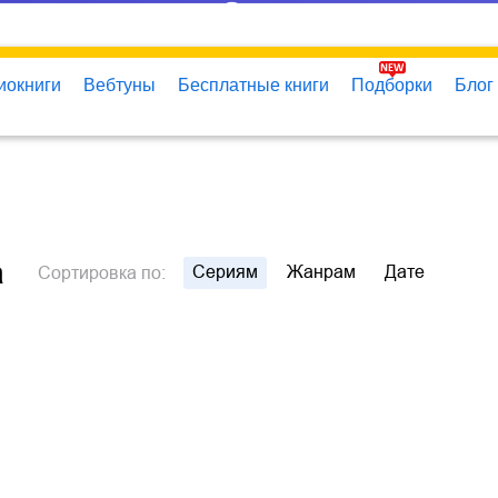
иокниги
Вебтуны
Бесплатные книги
Подборки
Блог
а
Сериям
Жанрам
Дате
Сортировка
по: