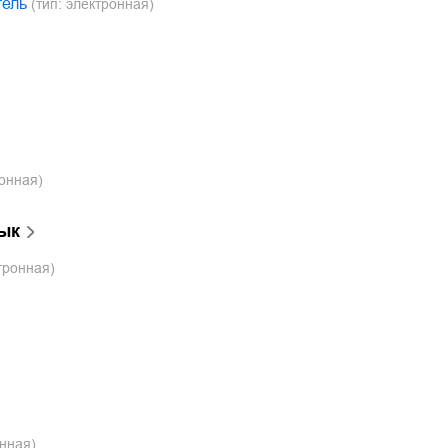
тель
(тип: электронная)
ронная)
ык
тронная)
онная)