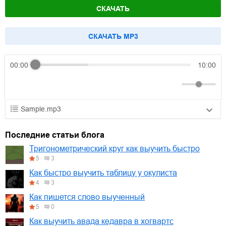
СКАЧАТЬ
CКАЧАТЬ MP3
00:00
10:00
Sample.mp3
01.mp3
30:10
Последние статьи блога
02.mp3
25:50
Тригонометрический круг как выучить быстро
5
3
03.mp3
20:00
Как быстро выучить таблицу у окулиста
4
3
Как пишется слово выученный
5
0
Как выучить авада кедавра в хогвартс