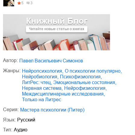
5
3
Книжный Блог
Читайте новые статьи о книгах
Автор:
Павел Васильевич Симонов
Жанры:
нейропсихология
,
о психологии популярно
,
нейробиология
,
психофизиология
,
ЛитРес: чтец
,
эмоциональные состояния
,
нервная система
,
нейрофизиология
,
междисциплинарные исследования
,
только на Литрес
Серия:
Мастера психологии (Питер)
Язык:
Русский
Тип:
Аудио