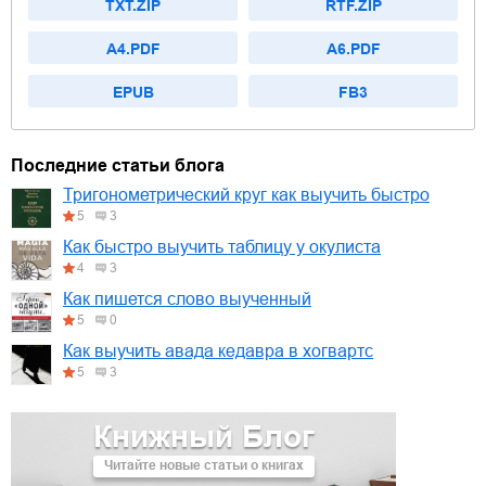
TXT.ZIP
RTF.ZIP
A4.PDF
A6.PDF
EPUB
FB3
Последние статьи блога
Тригонометрический круг как выучить быстро
5
3
Как быстро выучить таблицу у окулиста
4
3
Как пишется слово выученный
5
0
Как выучить авада кедавра в хогвартс
5
3
Книжный Блог
Читайте новые статьи о книгах