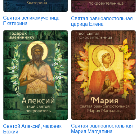
Святая великомученица
Святая равноапостольная
Екатерина
царица Елена
Святая равноапостольная
Святой Алексий, человек
Мария Магдалина
Божий