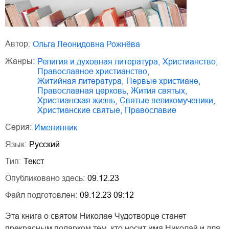
Автор:
Ольга Леонидовна Рожнёва
Жанры:
религия и духовная литература
,
христианство
,
православное христианство
,
житийная литература
,
первые христиане
,
православная церковь
,
жития святых
,
христианская жизнь
,
святые великомученики
,
христианские святые
,
православие
Серия:
Именинник
Язык:
Русский
Тип:
Текст
Опубликовано здесь:
09.12.23
Файл подготовлен:
09.12.23 09:12
Эта книга о святом Николае Чудотворце станет
прекрасным подарком тем, кто носит имя Николай и для