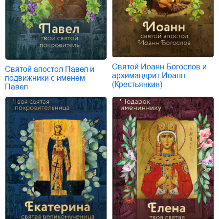
Святой Иоанн Богослов и
Святой апостол Павел и
архимандрит Иоанн
подвижники с именем
(Крестьянкин)
Павел