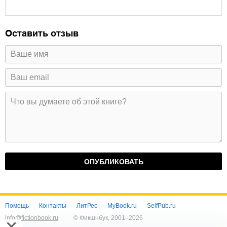
Оставить отзыв
Помощь
Контакты
ЛитРес
MyBook.ru
SelfPub.ru
info@fictionbook.ru
© Фикшнбук, 2001–
2026