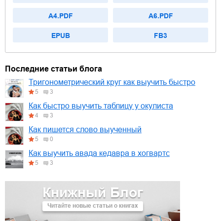
A4.PDF
A6.PDF
EPUB
FB3
Последние статьи блога
Тригонометрический круг как выучить быстро
5
3
Как быстро выучить таблицу у окулиста
4
3
Как пишется слово выученный
5
0
Как выучить авада кедавра в хогвартс
5
3
Книжный Блог
Читайте новые статьи о книгах