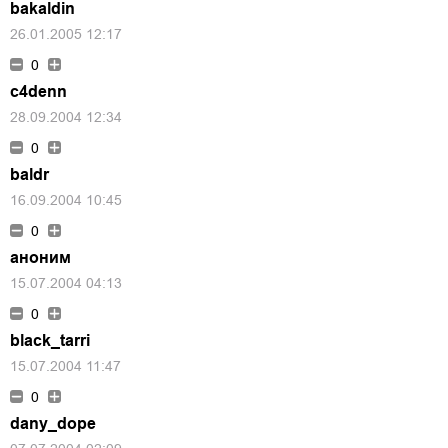
bakaldin
26.01.2005 12:17
0
c4denn
28.09.2004 12:34
0
baldr
16.09.2004 10:45
0
аноним
15.07.2004 04:13
0
black_tarri
15.07.2004 11:47
0
dany_dope