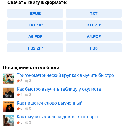
Скачать книгу в формате:
EPUB
TXT
TXT.ZIP
RTF.ZIP
A6.PDF
A4.PDF
FB2.ZIP
FB3
Последние статьи блога
Тригонометрический круг как выучить быстро
5
3
Как быстро выучить таблицу у окулиста
4
3
Как пишется слово выученный
5
0
Как выучить авада кедавра в хогвартс
5
3