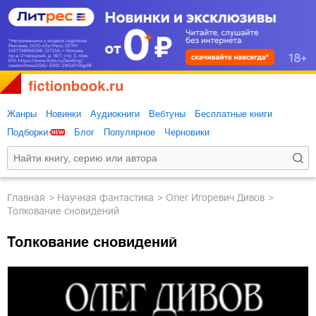
Жанры
Новинки
Аудиокниги
Вебтуны
Бесплатные книги
Подборки
Блог
Популярное
Черновики
Главная
научная фантастика
Олег Игоревич Дивов
Толкование сновидений
Толкование сновидений