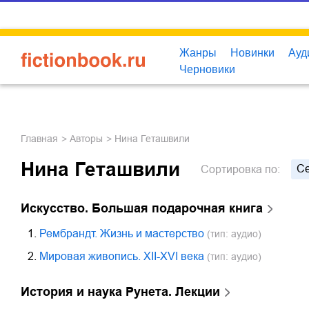
Жанры
Новинки
Ауд
Черновики
Главная
Авторы
Нина Геташвили
Нина Геташвили
С
Сортировка
по:
Искусство. Большая подарочная книга
1.
Рембрандт. Жизнь и мастерство
(тип: аудио)
2.
Мировая живопись. XII-XVI века
(тип: аудио)
История и наука Рунета. Лекции