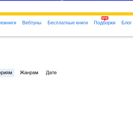
иокниги
Вебтуны
Бесплатные книги
Подборки
Блог
ериям
Жанрам
Дате