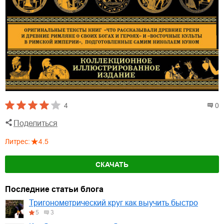
4
0
Поделиться
Литрес
:
4.5
СКАЧАТЬ
Последние статьи блога
Тригонометрический круг как выучить быстро
5
3