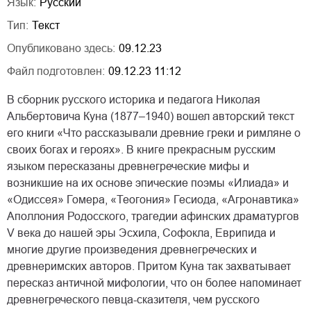
Язык:
Русский
Тип:
Текст
Опубликовано здесь:
09.12.23
Файл подготовлен:
09.12.23 11:12
В сборник русского историка и педагога Николая
Альбертовича Куна (1877–1940) вошел авторский текст
его книги «Что рассказывали древние греки и римляне о
своих богах и героях». В книге прекрасным русским
языком пересказаны древнегреческие мифы и
возникшие на их основе эпические поэмы «Илиада» и
«Одиссея» Гомера, «Теогония» Гесиода, «Агронавтика»
Аполлония Родосского, трагедии афинских драматургов
V века до нашей эры Эсхила, Софокла, Еврипида и
многие другие произведения древнегреческих и
древнеримских авторов. Притом Куна так захватывает
пересказ античной мифологии, что он более напоминает
древнегреческого певца-сказителя, чем русского