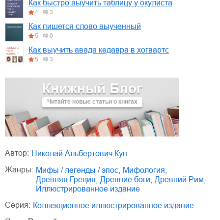
Как быстро выучить таблицу у окулиста
4
3
Как пишется слово выученный
5
0
Как выучить авада кедавра в хогвартс
5
3
Книжный Блог
Читайте новые статьи о книгах
Автор:
Николай Альбертович Кун
Жанры:
мифы / легенды / эпос
,
мифология
,
Древняя Греция
,
древние боги
,
Древний Рим
,
иллюстрированное издание
Серия:
Коллекционное иллюстрированное издание