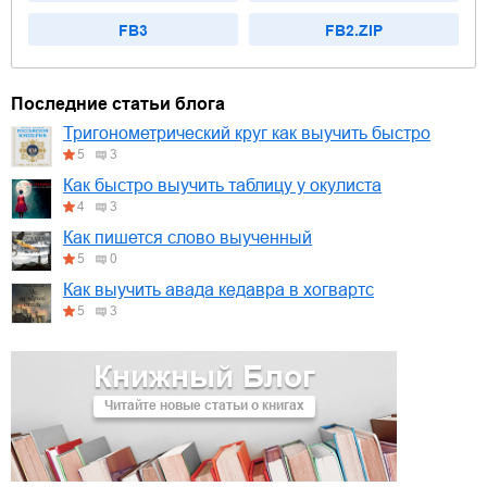
FB3
FB2.ZIP
Последние статьи блога
Тригонометрический круг как выучить быстро
5
3
Как быстро выучить таблицу у окулиста
4
3
Как пишется слово выученный
5
0
Как выучить авада кедавра в хогвартс
5
3
Книжный Блог
Читайте новые статьи о книгах