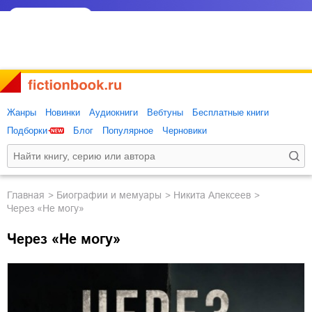
Жанры
Новинки
Аудиокниги
Вебтуны
Бесплатные книги
Подборки
Блог
Популярное
Черновики
Главная
биографии и мемуары
Никита Алексеев
Через «Не могу»
Через «Не могу»