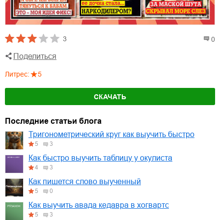
3
0
Поделиться
Литрес
:
5
СКАЧАТЬ
Последние статьи блога
Тригонометрический круг как выучить быстро
5
3
Как быстро выучить таблицу у окулиста
4
3
Как пишется слово выученный
5
0
Как выучить авада кедавра в хогвартс
5
3