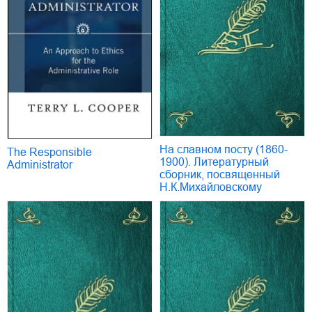
На славном посту (1860-
The Responsible
1900). Литературный
Administrator
сборник, посвященный
Н.К.Михайловскому