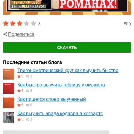
3
0
Поделиться
СКАЧАТЬ
Последние статьи блога
Тригонометрический круг как выучить быстро
5
3
Как быстро выучить таблицу у окулиста
4
3
Как пишется слово выученный
5
0
Как выучить авада кедавра в хогвартс
5
3