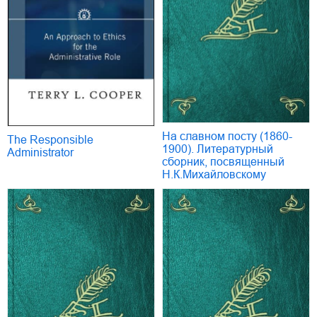
На славном посту (1860-
The Responsible
1900). Литературный
Administrator
сборник, посвященный
Н.К.Михайловскому