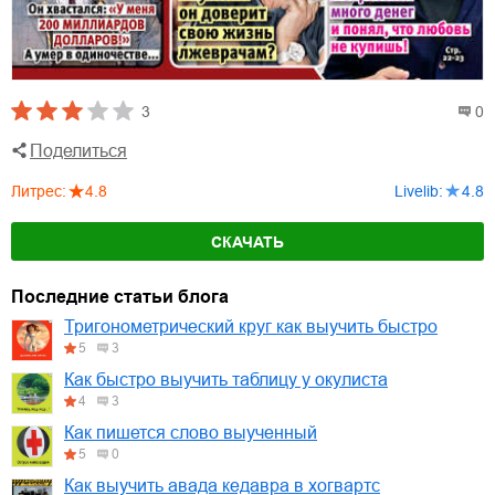
3
0
Поделиться
Литрес
:
4.8
Livelib
:
4.8
СКАЧАТЬ
Последние статьи блога
Тригонометрический круг как выучить быстро
5
3
Как быстро выучить таблицу у окулиста
4
3
Как пишется слово выученный
5
0
Как выучить авада кедавра в хогвартс