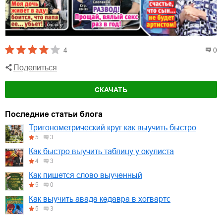
4
0
Поделиться
СКАЧАТЬ
Последние статьи блога
Тригонометрический круг как выучить быстро
5
3
Как быстро выучить таблицу у окулиста
4
3
Как пишется слово выученный
5
0
Как выучить авада кедавра в хогвартс
5
3