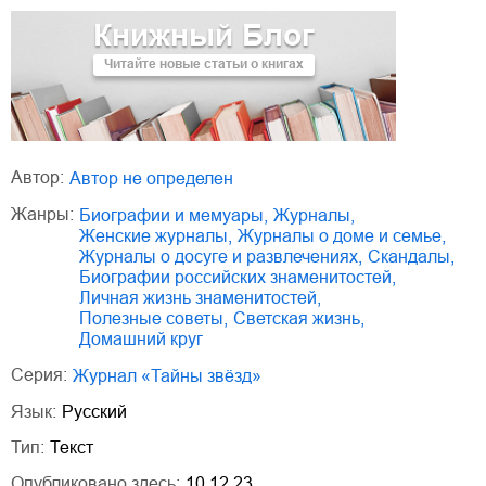
Книжный Блог
Читайте новые статьи о книгах
Автор:
Автор не определен
Жанры:
биографии и мемуары
,
журналы
,
женские журналы
,
журналы о доме и семье
,
журналы о досуге и развлечениях
,
скандалы
,
биографии российских знаменитостей
,
личная жизнь знаменитостей
,
полезные советы
,
светская жизнь
,
домашний круг
Серия:
Журнал «Тайны звёзд»
Язык:
Русский
Тип:
Текст
Опубликовано здесь:
10.12.23