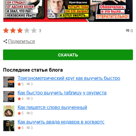
3
0
Поделиться
СКАЧАТЬ
Последние статьи блога
Тригонометрический круг как выучить быстро
5
3
Как быстро выучить таблицу у окулиста
4
3
Как пишется слово выученный
5
0
Как выучить авада кедавра в хогвартс
5
3