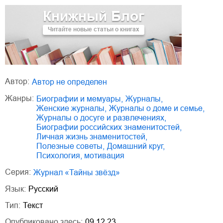
Книжный Блог
Читайте новые статьи о книгах
Автор:
Автор не определен
Жанры:
биографии и мемуары
,
журналы
,
женские журналы
,
журналы о доме и семье
,
журналы о досуге и развлечениях
,
биографии российских знаменитостей
,
личная жизнь знаменитостей
,
полезные советы
,
домашний круг
,
психология, мотивация
Серия:
Журнал «Тайны звёзд»
Язык:
Русский
Тип:
Текст
Опубликовано здесь:
09.12.23