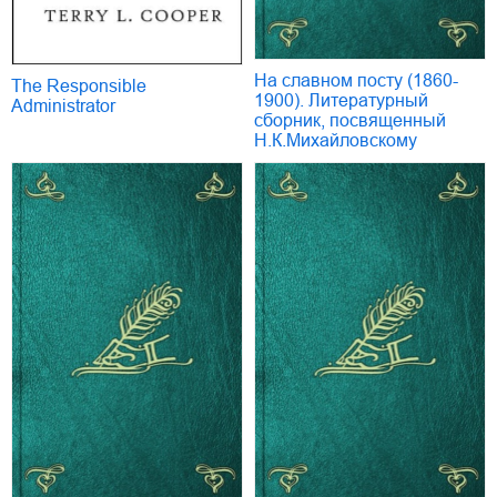
На славном посту (1860-
The Responsible
1900). Литературный
Administrator
сборник, посвященный
Н.К.Михайловскому