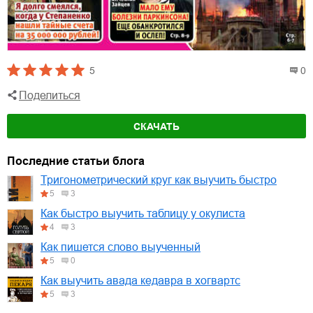
5
0
Поделиться
СКАЧАТЬ
Последние статьи блога
Тригонометрический круг как выучить быстро
5
3
Как быстро выучить таблицу у окулиста
4
3
Как пишется слово выученный
5
0
Как выучить авада кедавра в хогвартс
5
3