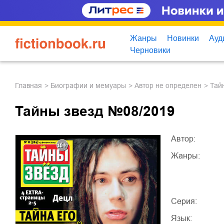
Жанры
Новинки
Ауд
Черновики
Главная
биографии и мемуары
Автор не определен
Та
Тайны звезд №08/2019
Автор:
Жанры:
Серия:
Язык: