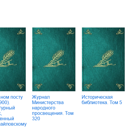
вном посту
Журнал
Историческая
900).
Министерства
библиотека. Том 5
турный
народного
,
просвещения. Том
енный
320
хайловскому