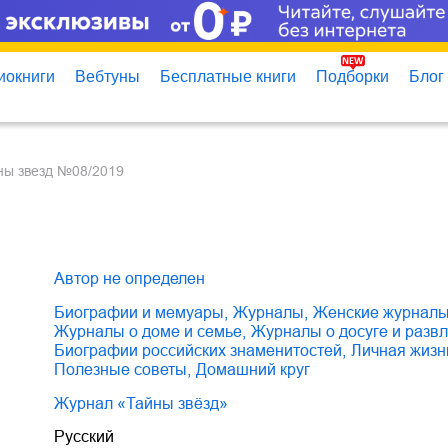
иокниги
Вебтуны
Бесплатные книги
Подборки
Блог
йны звезд №08/2019
Автор не определен
биографии и мемуары
,
журналы
,
женские журнал
журналы о доме и семье
,
журналы о досуге и разв
биографии российских знаменитостей
,
личная жиз
полезные советы
,
домашний круг
Журнал «Тайны звёзд»
Русский