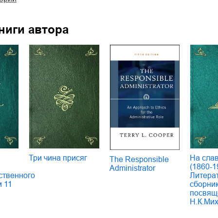
ниги автора
Три чина присяг
На сла
The Responsible
(1860-1
Administrator
ственного
Литера
м 11
сборник
посвящ
Н.К.Ми