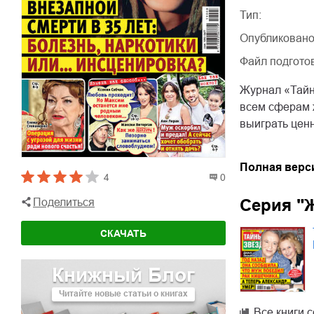
Тип:
Опубликовано
Файл подгото
Журнал «Тайн
всем сферам ж
выиграть цен
Полная верс
4
0
Серия "
Поделиться
СКАЧАТЬ
Книжный Блог
Читайте новые статьи о книгах
Все книги 