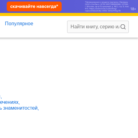
Популярное
ы
,
лечениях
,
нь знаменитостей
,