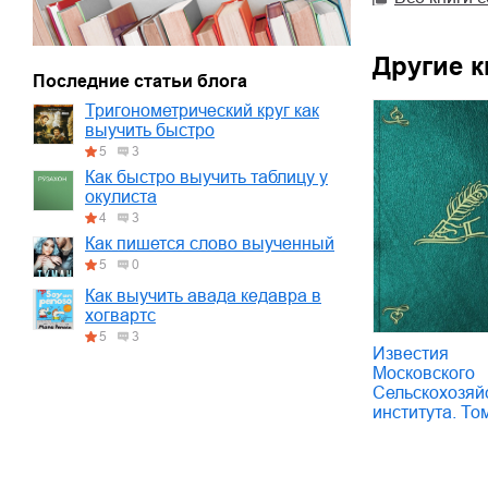
Другие к
Последние статьи блога
Тригонометрический круг как
выучить быстро
5
3
Как быстро выучить таблицу у
окулиста
4
3
Как пишется слово выученный
5
0
Как выучить авада кедавра в
хогвартс
5
3
Известия
Московского
Сельскохозяй
института. То