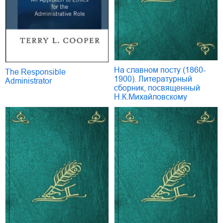
На славном посту (1860-
The Responsible
1900). Литературный
Administrator
сборник, посвященный
Н.К.Михайловскому