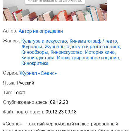
Читайте новые статьи о книгах
Автор:
Автор не определен
Жанры:
культура и искусство
,
кинематограф / театр
,
журналы
,
журналы о досуге и развлечениях
,
кинообзоры
,
киноискусство
,
история кино
,
киноиндустрия
,
иллюстрированное издание
,
кинокритика
Серия:
Журнал «Сеанс»
Язык:
Русский
Тип:
Текст
Опубликовано здесь:
09.12.23
Файл подготовлен:
09.12.23 09:18
«Сеанс» – толстый черно-белый иллюстрированный
ежеквартальный журнал о кино и времени. Основатель и