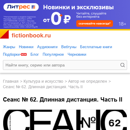
Жанры
Новинки
Аудиокниги
Вебтуны
Бесплатные книги
Подборки
Блог
Популярное
Черновики
Главная
культура и искусство
Автор не определен
Сеанс № 62. Длинная дистанция. Часть II
Сеанс № 62. Длинная дистанция. Часть II