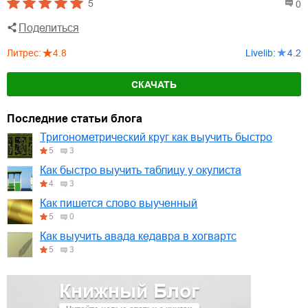
5
0
Поделиться
Литрес
:
4.8
Livelib
:
4.2
СКАЧАТЬ
Последние статьи блога
Тригонометрический круг как выучить быстро
5
3
Как быстро выучить таблицу у окулиста
4
3
Как пишется слово выученный
5
0
Как выучить авада кедавра в хогвартс
5
3
Книжный Блог