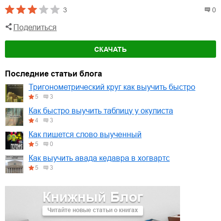
3
0
Поделиться
СКАЧАТЬ
Последние статьи блога
Тригонометрический круг как выучить быстро
5
3
Как быстро выучить таблицу у окулиста
4
3
Как пишется слово выученный
5
0
Как выучить авада кедавра в хогвартс
5
3
Книжный Блог
Читайте новые статьи о книгах