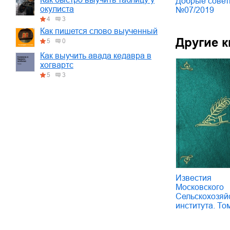
Добрые сове
окулиста
№07/2019
4
3
Как пишется слово выученный
Другие к
5
0
Как выучить авада кедавра в
хогвартс
5
3
Известия
Московского
Сельскохозяй
института. То