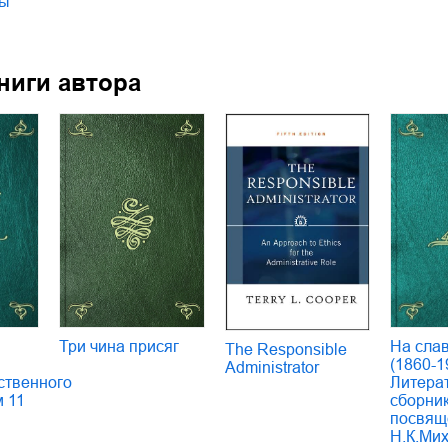
ты
ниги автора
Три чина присяг
На сла
The Responsible
(1860-1
Administrator
ственного
Литера
м 11
сборник
посвящ
Н.К.Ми