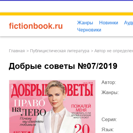
Книга Добрые советы №07/2019 – скачать бесплатно fb2, epub, pdf,
Жанры
Новинки
Ауд
Черновики
Главная
публицистическая литература
Автор не определе
Добрые советы №07/2019
Автор:
Жанры:
Серия:
Язык: