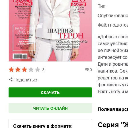
Тип:
Опубликовано
Файл подгото
«Добрые сове
самочувствия,
ее личной жиз
интересует с
Дети и родите
3
0
напитков. Се
рецептов на 
Поделиться
фестиваль ух
Взять ноту и 
СКАЧАТЬ
ЧИТАТЬ ОНЛАЙН
Полная верс
Серия "
Скачать книгу в формате: