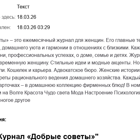
Текст
 здесь:
18.03.26
влен:
18.03.26 03:29
ты» – это ежемесячный журнал для женщин. Его главные т
 домашнего уюта и гармонии в отношениях с близкими. Ка
ни, профессиональных успехах, о доме, семье и детях. Жу
овременную женщину. Стильные идеи и модные акценты. Нов
ли. Кошелек и карьера. Адвокатское бюро. Женские истории
креты рационального ведения домашнего хозяйства. Кажды
карточках – в домашнюю коллекцию фирменных блюд! В ном
и на Волге Красота Чудо света Мода Настроение Психологи
многое другое
ия:
Журнал «Добрые советы»"