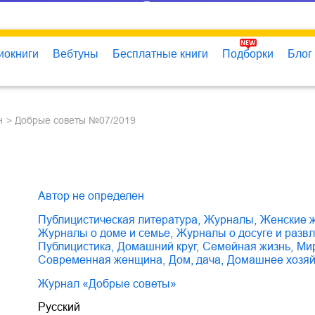
 автор Автор не определен – Fictionbook
иокниги
Вебтуны
Бесплатные книги
Подборки
Блог
н
Добрые советы №07/2019
Автор не определен
публицистическая литература
,
журналы
,
женские
журналы о доме и семье
,
журналы о досуге и разв
публицистика
,
домашний круг
,
семейная жизнь
,
м
современная женщина
,
дом, дача
,
домашнее хозя
Журнал «Добрые советы»
Русский