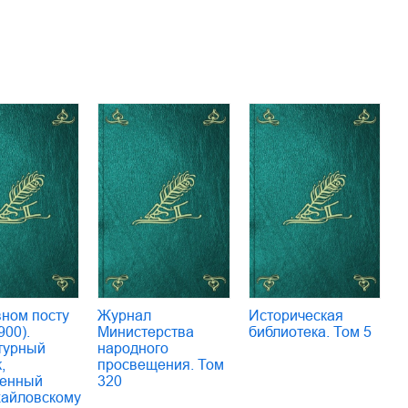
вном посту
Журнал
Историческая
900).
Министерства
библиотека. Том 5
турный
народного
,
просвещения. Том
енный
320
хайловскому