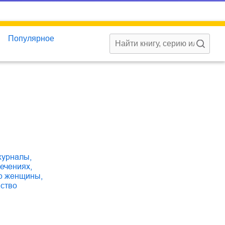
Популярное
 журналы
,
лечениях
,
ир женщины
,
йство