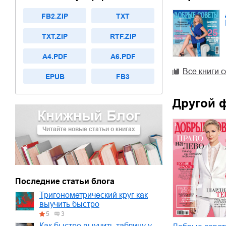
FB2.ZIP
TXT
TXT.ZIP
RTF.ZIP
A4.PDF
A6.PDF
Все книги 
EPUB
FB3
Другой 
Книжный Блог
Читайте новые статьи о книгах
Последние статьи блога
Тригонометрический круг как
выучить быстро
5
3
Как быстро выучить таблицу у