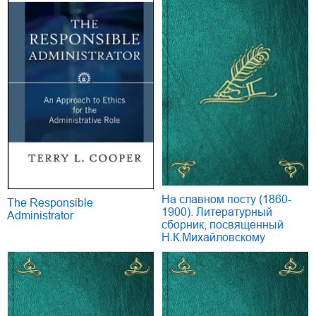
На славном посту (1860-
The Responsible
1900). Литературный
Administrator
сборник, посвященный
Н.К.Михайловскому