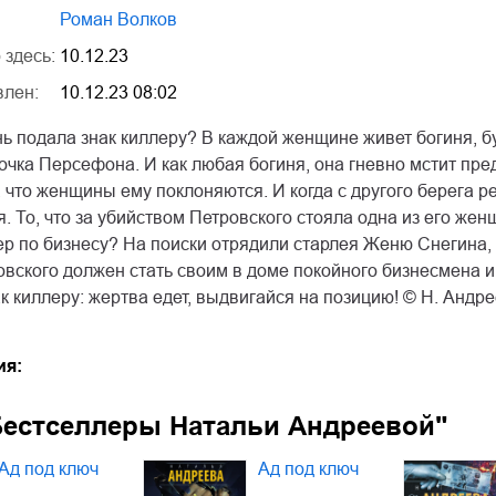
Роман Волков
 здесь:
10.12.23
влен:
10.12.23 08:02
нь подала знак киллеру? В каждой женщине живет богиня, б
очка Персефона. И как любая богиня, она гневно мстит пр
, что женщины ему поклоняются. И когда с другого берега ре
. То, что за убийством Петровского стояла одна из его же
р по бизнесу? На поиски отрядили старлея Женю Снегина, 
вского должен стать своим в доме покойного бизнесмена и 
 киллеру: жертва едет, выдвигайся на позицию! © Н. Андр
ия:
Бестселлеры Натальи Андреевой"
Ад под ключ
Ад под ключ