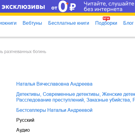
иокниги
Вебтуны
Бесплатные книги
Подборки
Блог
мь разгневанных богинь
Наталья Вячеславовна Андреева
детективы
,
современные детективы
,
женские дете
расследование преступлений
,
заказные убийства
,
Бестселлеры Натальи Андреевой
Русский
Аудио