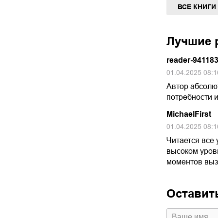
ВСЕ КНИГИ
Лучшие р
reader-94118
01.04.2025 08:1
Автор абсолют
потребности и
MichaelFirst
01.04.2025 08:1
Читается все 
высоком уровн
моментов вы
Оставит