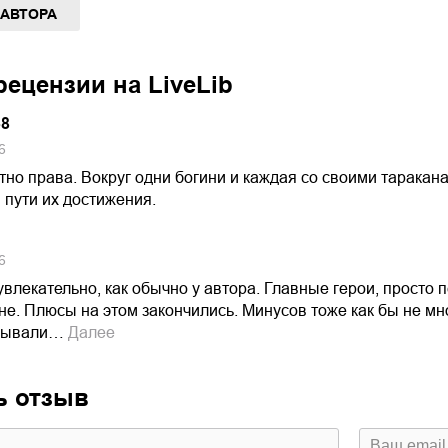
 АВТОРА
ецензии на LiveLib
38
6
но права. Вокруг одни богини и каждая со своими таракан
 пути их достижения.
6
увлекательно, как обычно у автора. Главные герои, просто 
е. Плюсы на этом закончились. Минусов тоже как бы не мно
зывали…
Далее
ь отзыв