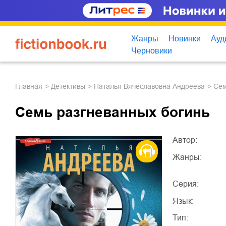
Жанры
Новинки
Ауд
Черновики
Главная
детективы
Наталья Вячеславовна Андреева
Се
Семь разгневанных богинь
Автор:
Жанры:
Серия:
Язык:
Тип: