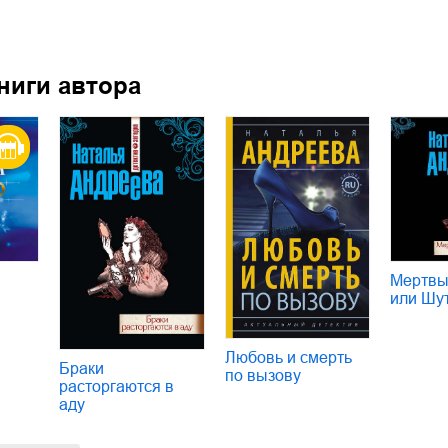
ниги автора
Мертвым
или Шу
Любовь и смерть
Браки
по вызову
расторгаются в
аду