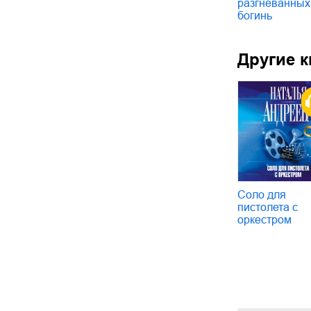
разгневанных
богинь
Другие к
Соло для
пистолета с
оркестром