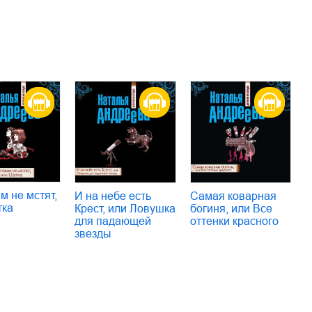
 не мстят,
Самая коварная
И на небе есть
тка
богиня, или Все
Крест, или Ловушка
оттенки красного
для падающей
звезды