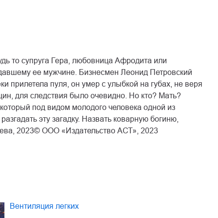
удь то супруга Гера, любовница Афродита или
едавшему ее мужчине. Бизнесмен Леонид Петровский
ки прилетела пуля, он умер с улыбкой на губах, не веря
нщин, для следствия было очевидно. Но кто? Мать?
который под видом молодого человека одной из
разгадать эту загадку. Назвать коварную богиню,
еева, 2023© ООО «Издательство АСТ», 2023
Вентиляция легких