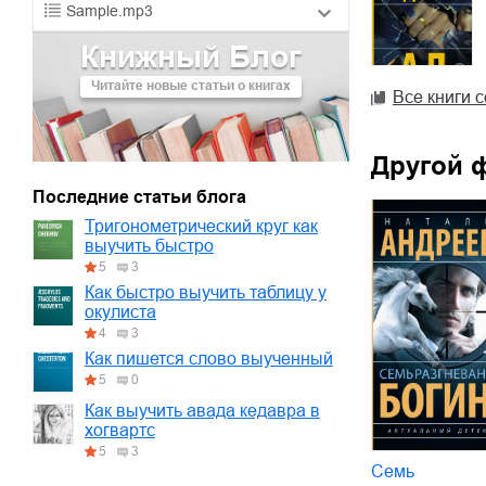
Sample.mp3
Книжный Блог
01.mp3
30:10
Читайте новые статьи о книгах
02.mp3
25:50
Все книги 
03.mp3
20:00
Другой 
Последние статьи блога
Тригонометрический круг как
выучить быстро
5
3
Как быстро выучить таблицу у
окулиста
4
3
Как пишется слово выученный
5
0
Как выучить авада кедавра в
хогвартс
5
3
Семь