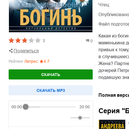
Чтец:
Опубликовано
Файл подгото
Какая из боги
3
0
маменькина д
привык к тому
Поделиться
в случившееся
Рейтинг
Литрес
:
4.7
Жена? Партне
дочерей Петро
СКАЧАТЬ
подавшую знак
CКАЧАТЬ MP3
Полная верс
00:00
20:00
Серия "