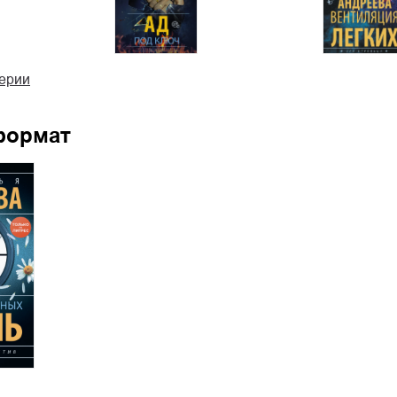
серии
формат