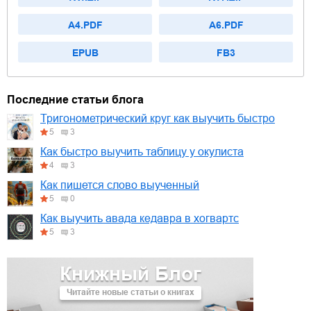
A4.PDF
A6.PDF
EPUB
FB3
Последние статьи блога
Тригонометрический круг как выучить быстро
5
3
Как быстро выучить таблицу у окулиста
4
3
Как пишется слово выученный
5
0
Как выучить авада кедавра в хогвартс
5
3
Книжный Блог
Читайте новые статьи о книгах