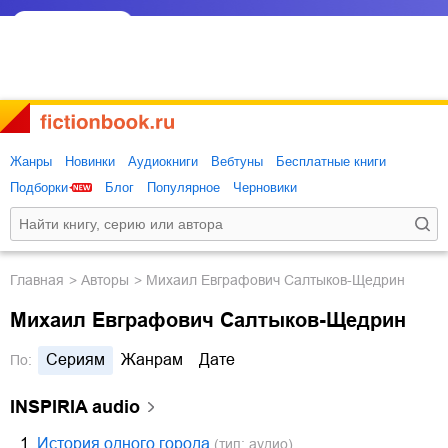
Жанры
Новинки
Аудиокниги
Вебтуны
Бесплатные книги
Подборки
Блог
Популярное
Черновики
Главная
Авторы
Михаил Евграфович Салтыков-Щедрин
Михаил Евграфович Салтыков-Щедрин
Сериям
Жанрам
Дате
По:
INSPIRIA audio
1.
История одного города
(тип: аудио)