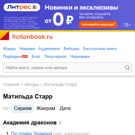
Жанры
Новинки
Аудиокниги
Вебтуны
Бесплатные книги
Подборки
Блог
Популярное
Черновики
Главная
Авторы
Матильда Старр
Матильда Старр
Сериям
Жанрам
Дате
По:
Академия драконов
1.
По праву Дракона
(тип: электронная)