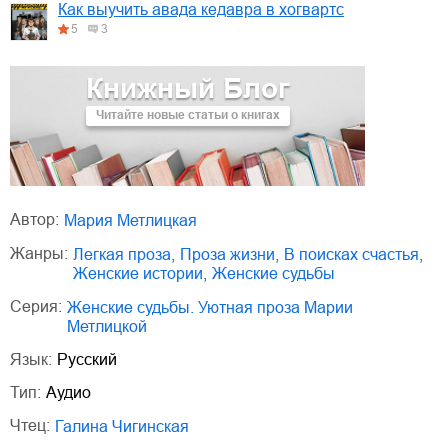
Как выучить авада кедавра в хогвартс
5
3
Книжный Блог
Читайте новые статьи о книгах
Автор:
Мария Метлицкая
Жанры:
легкая проза
,
проза жизни
,
в поисках счастья
,
женские истории
,
женские судьбы
Серия:
Женские судьбы. Уютная проза Марии
Метлицкой
Язык:
Русский
Тип:
Аудио
Чтец:
Галина Чигинская