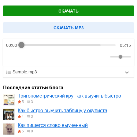
СКАЧАТЬ
CКАЧАТЬ MP3
00:00
05:15
Sample.mp3
01.mp3
30:10
Последние статьи блога
02.mp3
25:50
Тригонометрический круг как выучить быстро
5
3
03.mp3
20:00
Как быстро выучить таблицу у окулиста
4
3
Как пишется слово выученный
5
0