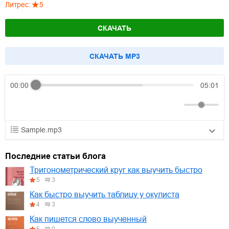
Литрес
:
5
СКАЧАТЬ
CКАЧАТЬ MP3
00:00
05:01
Sample.mp3
01.mp3
30:10
Последние статьи блога
02.mp3
25:50
Тригонометрический круг как выучить быстро
5
3
03.mp3
20:00
Как быстро выучить таблицу у окулиста
4
3
Как пишется слово выученный
5
0