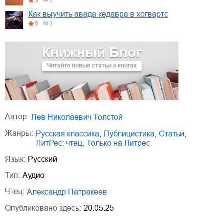
Как выучить авада кедавра в хогвартс
5
3
Книжный Блог
Читайте новые статьи о книгах
Автор:
Лев Николаевич Толстой
Жанры:
русская классика
,
публицистика
,
статьи
,
ЛитРес: чтец
,
только на Литрес
Язык:
Русский
Тип:
Аудио
Чтец:
Александр Патракеев
Опубликовано здесь:
20.05.25