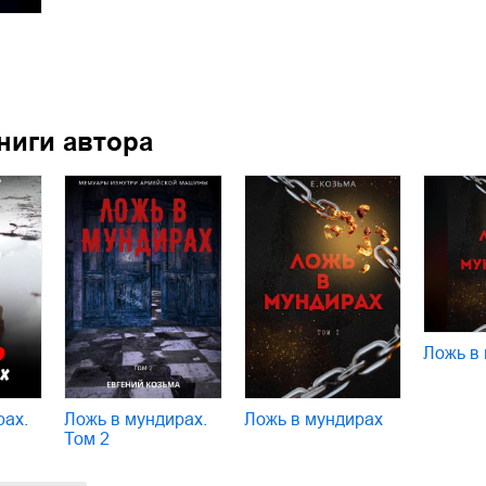
ниги автора
Ложь в
рах.
Ложь в мундирах.
Ложь в мундирах
Том 2