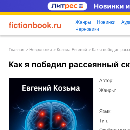
Жанры
Новинки
Ауд
Черновики
Главная
неврология
Козьма Евгений
Как я победил рас
Как я победил рассеянный с
Автор:
Жанры:
Язык:
Тип: