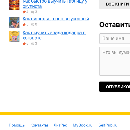
Как быстро выучить таблицу у
ВСЕ КНИГИ
окулиста
4
3
Как пишется слово выученный
Оставит
5
0
Как выучить авада кедавра в
хогвартс
5
3
Помощь
Контакты
ЛитРес
MyBook.ru
SelfPub.ru