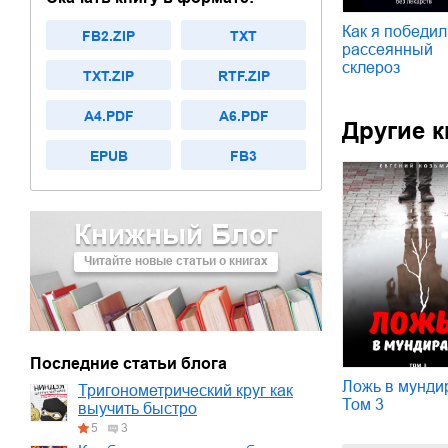
Как я победил
FB2.ZIP
TXT
рассеянный
склероз
TXT.ZIP
RTF.ZIP
A4.PDF
A6.PDF
Другие к
EPUB
FB3
Книжный Блог
Читайте новые статьи о книгах
Последние статьи блога
Ложь в мунди
Тригонометрический круг как
Том 3
выучить быстро
5
3