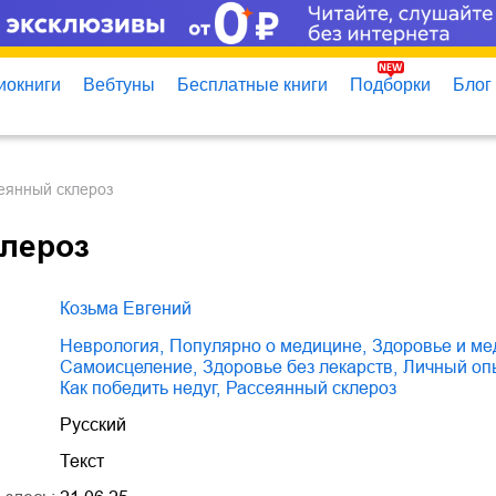
иокниги
Вебтуны
Бесплатные книги
Подборки
Блог
сеянный склероз
клероз
Козьма Евгений
неврология
,
популярно о медицине
,
здоровье и м
самоисцеление
,
здоровье без лекарств
,
личный оп
как победить недуг
,
рассеянный склероз
Русский
Текст