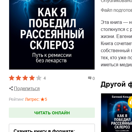
Опубликовано
Файл подгото
Эта книга — 
столкнулся с 
жизни. Евген
Книга сочетае
собственный п
тех, кто уже 
иметься меди
4
0
Другой 
Поделиться
Рейтинг
Литрес
:
5
ЧИТАТЬ ОНЛАЙН
Скачать книгу в формате: