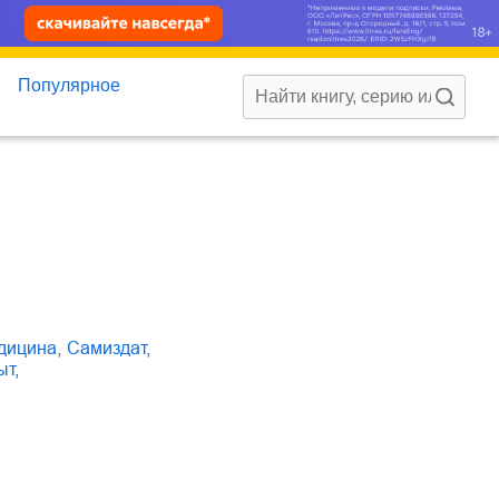
Популярное
едицина
,
Самиздат
,
ыт
,