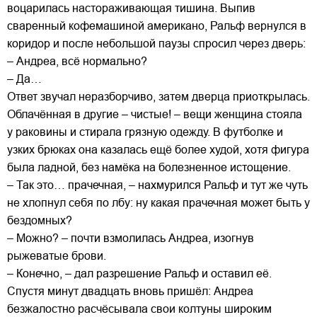
воцарилась настораживающая тишина. Выпив
сваренный кофемашиной американо, Ральф вернулся в
коридор и после небольшой паузы спросил через дверь:
– Андреа, всё нормально?
– Да…
Ответ звучал неразборчиво, затем дверца приоткрылась.
Облачённая в другие – чистые! – вещи женщина стояла
у раковины и стирала грязную одежду. В футболке и
узких брюках она казалась ещё более худой, хотя фигура
была ладной, без намёка на болезненное истощение.
– Так это… прачечная, – нахмурился Ральф и тут же чуть
не хлопнул себя по лбу: ну какая прачечная может быть у
бездомных?
– Можно? – почти взмолилась Андреа, изогнув
рыжеватые брови.
– Конечно, – дал разрешение Ральф и оставил её.
Спустя минут двадцать вновь пришёл: Андреа
безжалостно расчёсывала свои колтуны широким