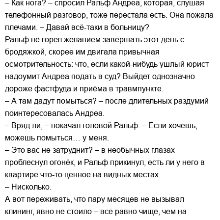
– Как нога? – спросил Ральф Андреа, которая, слушая
телефонный разговор, тоже перестала есть. Она пожала
плечами. – Давай всё-таки в больницу?
Ральф не горел желанием завершать этот день с
бродяжкой, скорее им двигала привычная
осмотрительность: что, если какой-нибудь ушлый юрист
надоумит Андреа подать в суд? Выйдет однозначно
дороже фастфуда и приёма в травмпункте.
– А там дадут помыться? – после длительных раздумий
поинтересовалась Андреа.
– Вряд ли, – покачал головой Ральф. – Если хочешь,
можешь помыться… у меня.
– Это вас не затруднит? – в необычных глазах
проблеснул огонёк, и Ральф прикинул, есть ли у него в
квартире что-то ценное на видных местах.
– Нисколько.
А вот переживать, что пару месяцев не вызывал
клининг, явно не стоило – всё равно чище, чем на