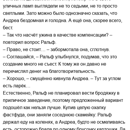
уличных ламп выглядели не то седыми, не то просто
светлыми. Зато можно было однозначно сказать, что
Андреа бездомная и голодна. А ещё она, скорее всего,
бест.
– Так что насчёт ужина в качестве компенсации? –
повторил вопрос Ральф.
– Право, не стоит… – забормотала она, сглотнув.
– Соглашайся, – Ральф улыбнулся, подумав, что это
создание много не съест. К тому же он давно не
перечислял денег на благотворительность.
– Хорошо, – смущённо кивнула Андреа. – Тут за углом
есть ларёк…
Естественно, Ральф не планировал вести бродяжку в
приличное заведение, поэтому предложенный вариант
подошёл как нельзя лучше. Купив целую охапку
фастфуда, они заняли соседнюю скамейку: Ральф
держал еду на коленях, а Андреа, будто не осмеливаясь
есть, осторожно брала по одному брусочку картошки. Да,