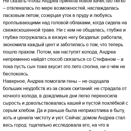
Не сказать чтобы Андреа приняла новое качество легко
– отвлекалась по мере возможностей, наслаждалась
ласковым летом, созерцая уток в пруду и любуясь
проплывающими над головой облаками, когда сидела на
свежескошенной траве. Ни с кем не общалась, глубже и
глубже погружалась в вязкую негу безделья: работала,
экономила каждый цент и заботилась о том, что теперь
пошло прахом. Потом, как наступят холода, Андреа
непременно найдёт способ связаться со Стефаном – а
пока пусть сын тоже вкусит это лето сполна, ни о чём не
беспокоясь.
Наверное, Андреа помогали гены – не ощущала
больших неудобств из-за своих скитаний: не страдала от
ночного холода, в дождливые дни легко переносила
сырость и довольствовалась кашей и пустой похлёбкой с
серым хлебом. Да и раньше была неприхотлива в быту,
хоть и ценила чистоту и уют. Сейчас домом Андреа стал
весь город: тщательно исследовала его, на что в