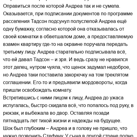
Оправиться после которой Андреа так и не сумела.
Оказывается, при подписании документов по программе
расселения Тадсон подсунул полуслепой Андреа ещё
одну бумажку, согласно которой она отказывалась от
своей комнатки в обветшалом доме, а предоставляемую
взамен квартиру где-то на окраине поручала передать
третьему лицу. Андреа старательно подписывала всё,
что ей давал Тадсон – и зря. И ведь сразу не нравился
этот делец, нутром чуяла, что щенок задумал недоброе,
но Андреа таки поставила закорючку на том треклятом
соглашении. Его-то и предъявили мордовороты, когда
пришли освобождать комнату.
Встретившись с ними лицом к лицу, Андреа до ужаса
испугалась, быстро скидала всё, что попалось под руку, в
рюкзак, и выбежала во двор. Оставляя позади
пятнадцать лет тихой жизни и надежды на будущее.
Шок был глубоким – Андреа и в голову не пришло, что
нужно позвонить Стефану. У сына в другой стране полно