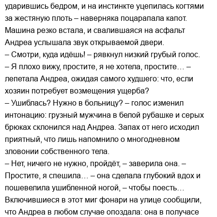
ударившись бедром, и на инстинкте уцепилась когтями
за жестяную плоть – наверняка поцарапала капот.
Машина резко встала, и свалившаяся на асфальт
Андреа услышала звук открываемой двери.
– Смотри, куда идёшь! – рявкнул низкий грубый голос.
– Я плохо вижу, простите, я не хотела, простите… –
лепетала Андреа, ожидая самого худшего: что, если
хозяин потребует возмещения ущерба?
– Ушиблась? Нужно в больницу? – голос изменил
интонацию: грузный мужчина в белой рубашке и серых
брюках склонился над Андреа. Запах от него исходил
приятный, что лишь напомнило о многодневном
зловонии собственного тела.
– Нет, ничего не нужно, пройдёт, – заверила она. –
Простите, я спешила… – она сделала глубокий вдох и
пошевелила ушибленной ногой, – чтобы поесть…
Включившиеся в этот миг фонари на улице сообщили,
что Андреа в любом случае опоздала: она в получасе