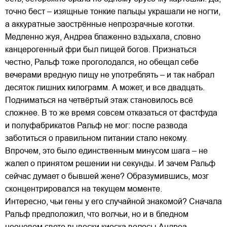
точно бест – изящные тонкие пальцы украшали не ногти,
а аккуратные заострённые непрозрачные коготки.
Медленно жуя, Андреа блаженно вздыхала, словно
канцерогенный фри был пищей богов. Признаться
честно, Ральф тоже проголодался, но обещал себе
вечерами вредную пищу не употреблять – и так набрал
десяток лишних килограмм. А может, и все двадцать.
Подниматься на четвёртый этаж становилось всё
сложнее. В то же время совсем отказаться от фастфуда
и полуфабрикатов Ральф не мог: после развода
заботиться о правильном питании стало некому.
Впрочем, это было единственным минусом шага – не
жалел о принятом решении ни секунды. И зачем Ральф
сейчас думает о бывшей жене? Образумившись, мозг
сконцентрировался на текущем моменте.
Интересно, чьи гены у его случайной знакомой? Сначала
Ральф предположил, что волчьи, но и в бледном
неоновом свете вывески киоска волосы Андреа