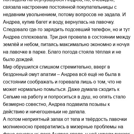
связала настроение постоянной покупательницы с
недавним увольнением, потому вопросов не задала. И
Андреа, купив багет и воду, вернулась на лавочку.
Следовало где-то зарядить подсевший телефон, но и тут
Андреа сплоховала. Три дня провела в состоянии между
землёй и небом, питаясь максимально экономно и ночуя
на лавочке в парке. Благо погода стояла тёплая и не
было дождей.
Мир обрушился слишком стремительно, вверг в
бездонный омут апатии – Андреа всё ещё не была в
состоянии соображать и горевала лишь о том, что не
может нормально помыться. Даже думала сходить к
Сельме на работу и попроситься в душ, но опять стало
безмерно совестно, Андреа подавила позывы к
действию и ничегошеньки не делала.
А потом неприятный запах от тела и твёрдость лавочки
молниеносно превратились в мизерные проблемы на