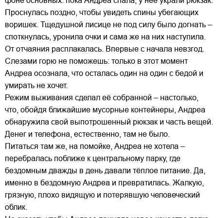
фоне основных: пока Андреа спала, у неё украли рюкзак.
Проснулась поздно, чтобы увидеть спины убегающих
воришек. Тщедушной лисице не под силу было догнать –
споткнулась, уронила очки и сама же на них наступила.
От отчаяния расплакалась. Впервые с начала невзгод.
Слезами горю не поможешь: только в этот момент
Андреа осознала, что осталась один на один с бедой и
умирать не хочет.
Режим выживания сделал её собранной – настолько,
что, обойдя ближайшие мусорные контейнеры, Андреа
обнаружила свой выпотрошенный рюкзак и часть вещей.
Денег и телефона, естественно, там не было.
Питаться там же, на помойке, Андреа не хотела –
перебралась поближе к центральному парку, где
бездомным дважды в день давали тёплое питание. Да,
именно в бездомную Андреа и превратилась. Жалкую,
грязную, плохо видящую и потерявшую человеческий
облик.