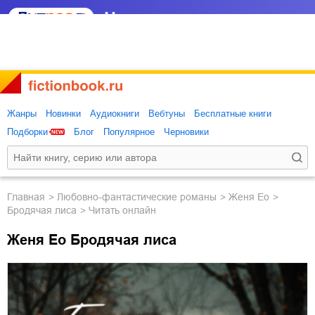
Жанры
Новинки
Аудиокниги
Вебтуны
Бесплатные книги
Подборки
Блог
Популярное
Черновики
Главная
любовно-фантастические романы
Женя Ео
Бродячая лиса
Читать онлайн
Женя Ео Бродячая лиса