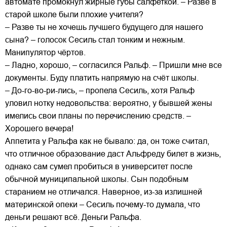
автомате промокнул жирные губы салфеткой. – Разве в
старой школе были плохие учителя?
– Разве ты не хочешь лучшего будущего для нашего
сына? – голосок Сесиль стал тонким и нежным.
Манипулятор чёртов.
– Ладно, хорошо, – согласился Ральф. – Пришли мне все
документы. Буду платить напрямую на счёт школы.
– До-го-во-ри-лись, – пропела Сесиль, хотя Ральф
уловил нотку недовольства: вероятно, у бывшей жены
имелись свои планы по перечислению средств. –
Хорошего вечера!
Аппетита у Ральфа как не бывало: да, он тоже считал,
что отличное образование даст Альфреду билет в жизнь,
однако сам сумел пробиться в университет после
обычной муниципальной школы. Сын подобным
старанием не отличался. Наверное, из-за излишней
материнской опеки – Сесиль почему-то думала, что
деньги решают всё. Деньги Ральфа.