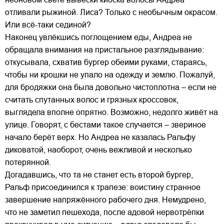
отливали рыжиной. Лиса? Только с необычным окрасом.
Или всё-таки сединой?
Наконец увлёкшись поглощением еды, Андреа не
обращала внимания на пристальное разглядывание:
откусывала, схватив бургер обеими руками, стараясь,
чтобы ни крошки не упало на одежду и землю. Пожалуй,
для бродяжки она была довольно чистоплотна – если не
считать спутанных волос и грязных кроссовок,
выглядела вполне опрятно. Возможно, недолго живёт на
улице. Говорят, с бестами такое случается – звериное
начало берёт верх. Но Андреа не казалась Ральфу
диковатой, наоборот, очень вежливой и несколько
потерянной.
Догадавшись, что та не станет есть второй бургер,
Ральф присоединился к трапезе: воистину странное
завершение напряжённого рабочего дня. Немудрено,
что не заметил пешехода, после адовой нервотрёпки