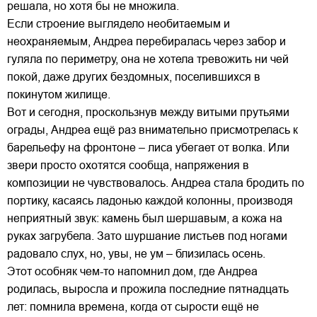
решала, но хотя бы не множила.
Если строение выглядело необитаемым и
неохраняемым, Андреа перебиралась через забор и
гуляла по периметру, она не хотела тревожить ни чей
покой, даже других бездомных, поселившихся в
покинутом жилище.
Вот и сегодня, проскользнув между витыми прутьями
ограды, Андреа ещё раз внимательно присмотрелась к
барельефу на фронтоне – лиса убегает от волка. Или
звери просто охотятся сообща, напряжения в
композиции не чувствовалось. Андреа стала бродить по
портику, касаясь ладонью каждой колонны, производя
неприятный звук: камень был шершавым, а кожа на
руках загрубела. Зато шуршание листьев под ногами
радовало слух, но, увы, не ум – близилась осень.
Этот особняк чем-то напомнил дом, где Андреа
родилась, выросла и прожила последние пятнадцать
лет: помнила времена, когда от сырости ещё не