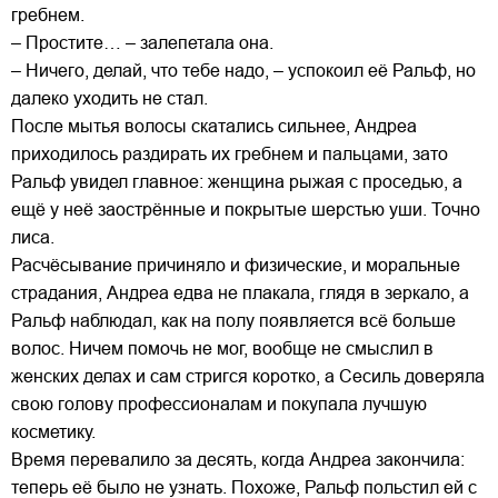
гребнем.
– Простите… – залепетала она.
– Ничего, делай, что тебе надо, – успокоил её Ральф, но
далеко уходить не стал.
После мытья волосы скатались сильнее, Андреа
приходилось раздирать их гребнем и пальцами, зато
Ральф увидел главное: женщина рыжая с проседью, а
ещё у неё заострённые и покрытые шерстью уши. Точно
лиса.
Расчёсывание причиняло и физические, и моральные
страдания, Андреа едва не плакала, глядя в зеркало, а
Ральф наблюдал, как на полу появляется всё больше
волос. Ничем помочь не мог, вообще не смыслил в
женских делах и сам стригся коротко, а Сесиль доверяла
свою голову профессионалам и покупала лучшую
косметику.
Время перевалило за десять, когда Андреа закончила:
теперь её было не узнать. Похоже, Ральф польстил ей с