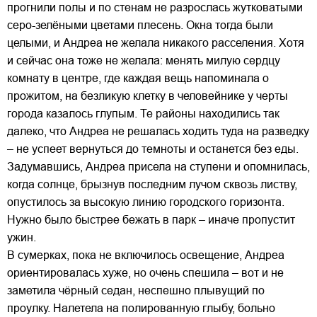
прогнили полы и по стенам не разрослась жутковатыми
серо-зелёными цветами плесень. Окна тогда были
целыми, и Андреа не желала никакого расселения. Хотя
и сейчас она тоже не желала: менять милую сердцу
комнату в центре, где каждая вещь напоминала о
прожитом, на безликую клетку в человейнике у черты
города казалось глупым. Те районы находились так
далеко, что Андреа не решалась ходить туда на разведку
– не успеет вернуться до темноты и останется без еды.
Задумавшись, Андреа присела на ступени и опомнилась,
когда солнце, брызнув последним лучом сквозь листву,
опустилось за высокую линию городского горизонта.
Нужно было быстрее бежать в парк – иначе пропустит
ужин.
В сумерках, пока не включилось освещение, Андреа
ориентировалась хуже, но очень спешила – вот и не
заметила чёрный седан, неспешно плывущий по
проулку. Налетела на полированную глыбу, больно