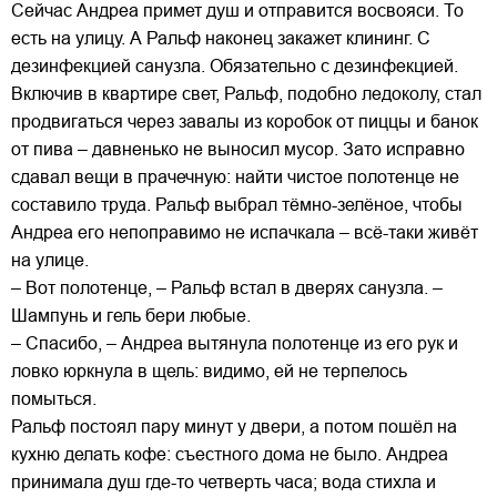
Сейчас Андреа примет душ и отправится восвояси. То
есть на улицу. А Ральф наконец закажет клининг. С
дезинфекцией санузла. Обязательно с дезинфекцией.
Включив в квартире свет, Ральф, подобно ледоколу, стал
продвигаться через завалы из коробок от пиццы и банок
от пива – давненько не выносил мусор. Зато исправно
сдавал вещи в прачечную: найти чистое полотенце не
составило труда. Ральф выбрал тёмно-зелёное, чтобы
Андреа его непоправимо не испачкала – всё-таки живёт
на улице.
– Вот полотенце, – Ральф встал в дверях санузла. –
Шампунь и гель бери любые.
– Спасибо, – Андреа вытянула полотенце из его рук и
ловко юркнула в щель: видимо, ей не терпелось
помыться.
Ральф постоял пару минут у двери, а потом пошёл на
кухню делать кофе: съестного дома не было. Андреа
принимала душ где-то четверть часа; вода стихла и