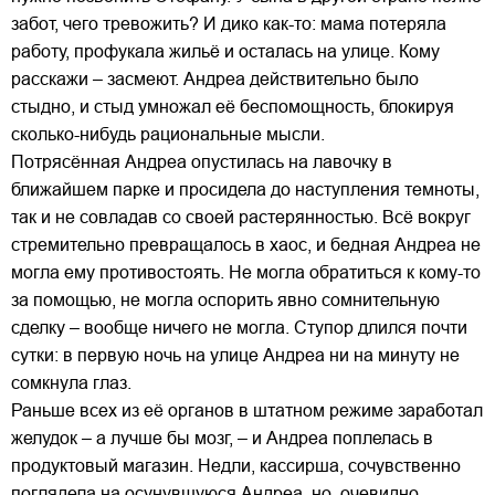
забот, чего тревожить? И дико как-то: мама потеряла
работу, профукала жильё и осталась на улице. Кому
расскажи – засмеют. Андреа действительно было
стыдно, и стыд умножал её беспомощность, блокируя
сколько-нибудь рациональные мысли.
Потрясённая Андреа опустилась на лавочку в
ближайшем парке и просидела до наступления темноты,
так и не совладав со своей растерянностью. Всё вокруг
стремительно превращалось в хаос, и бедная Андреа не
могла ему противостоять. Не могла обратиться к кому-то
за помощью, не могла оспорить явно сомнительную
сделку – вообще ничего не могла. Ступор длился почти
сутки: в первую ночь на улице Андреа ни на минуту не
сомкнула глаз.
Раньше всех из её органов в штатном режиме заработал
желудок – а лучше бы мозг, – и Андреа поплелась в
продуктовый магазин. Недли, кассирша, сочувственно
поглядела на осунувшуюся Андреа, но, очевидно,