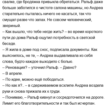
свалке, где бродяжка привыкла обретаться. Ральф даже
больше заботился о чистоте салона машины, но Андреа
старательно пыталась ничего не касаться, так что
смущал разве что запах. Не совсем человеческий,
звериный.
– Как вышло, что тебе негде жить? – во время короткого
пути до дома Ральф ощутил потребность в светской
беседе.
– Я жила в доме под снос, подписала документы. Как
выяснилось, не те, – Андреа выдавливала из себя
слова, будто каждое выходило с болью.
– Реновация? – уточнил Ральф. – Давно?
– В апреле.
– По идее, можно ещё пободаться.
– Но как я?.. – в сдерживаемом всхлипе Андреа воздела
руки и снова прижала их к груди.
– Понимаю, – Ральф кивнул и сосредоточился на дороге.
Лимит его благотворительности и так был исчерпан.