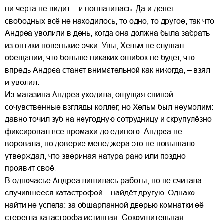
ни черта не видит – и поплатилась. Да и денег
свободных всё не находилось, то одно, то другое, так что
Андреа уволили в день, когда она должна была забрать
из оптики новенькие очки. Увы, Хельм не слушал
обещаний, что больше никаких ошибок не будет, что
впредь Андреа станет внимательной как никогда, – взял
и уволил.
Из магазина Андреа уходила, ощущая спиной
сочувственные взгляды коллег, но Хельм был неумолим:
давно точил зуб на неугодную сотрудницу и скрупулёзно
фиксировал все промахи до единого. Андреа не
воровала, но доверие менеджера это не повышало –
утверждал, что звериная натура рано или поздно
проявит своё.
В одночасье Андреа лишилась работы, но не считала
случившееся катастрофой – найдёт другую. Однако
найти не успела: за обшарпанной дверью комнатки её
стерегла катастрофа истинная. Сокрушительная.