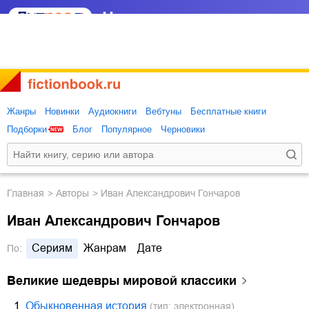
Жанры
Новинки
Аудиокниги
Вебтуны
Бесплатные книги
Подборки
Блог
Популярное
Черновики
Главная
Авторы
Иван Александрович Гончаров
Иван Александрович Гончаров
Сериям
Жанрам
Дате
По:
Великие шедевры мировой классики
1.
Обыкновенная история
(тип: электронная)