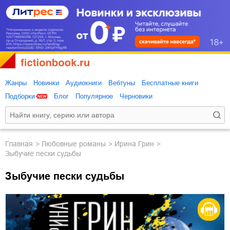
Жанры
Новинки
Аудиокниги
Вебтуны
Бесплатные книги
Подборки
Блог
Популярное
Черновики
Главная
любовные романы
Ирина Грин
Зыбучие пески судьбы
Зыбучие пески судьбы