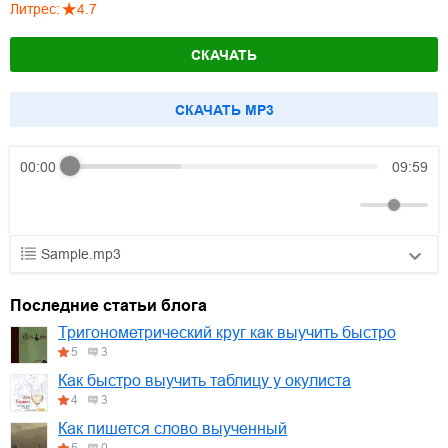
Литрес
:
4.7
СКАЧАТЬ
CКАЧАТЬ MP3
00:00
09:59
Sample.mp3
01.mp3
30:10
Последние статьи блога
02.mp3
25:50
Тригонометрический круг как выучить быстро
5
3
03.mp3
20:00
Как быстро выучить таблицу у окулиста
4
3
Как пишется слово выученный
5
0