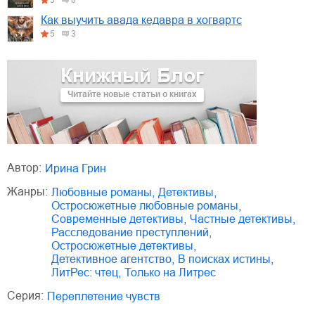
Как выучить авада кедавра в хогвартс
5
3
Книжный Блог
Читайте новые статьи о книгах
Автор:
Ирина Грин
Жанры:
любовные романы
,
детективы
,
остросюжетные любовные романы
,
современные детективы
,
частные детективы
,
расследование преступлений
,
остросюжетные детективы
,
детективное агентство
,
в поисках истины
,
ЛитРес: чтец
,
только на Литрес
Серия:
Переплетение чувств