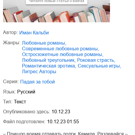
Читайте новые статьи о книгах
Автор:
Иман Кальби
Жанры:
любовные романы
,
современные любовные романы
,
остросюжетные любовные романы
,
любовный треугольник
,
роковая страсть
,
романтическая эротика
,
сексуальные игры
,
Литрес Авторы
Серия:
Падая за тобой
Язык:
Русский
Тип:
Текст
Опубликовано здесь:
10.12.23
Файл подготовлен:
10.12.23 01:55
– Пришло время отдавать долги, Камила. Раздевайся,–