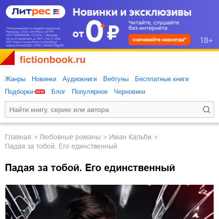
Жанры
Новинки
Аудиокниги
Вебтуны
Бесплатные книги
Подборки
Блог
Популярное
Черновики
Главная
любовные романы
Иман Кальби
Падая за тобой. Его единственный
Падая за тобой. Его единственный