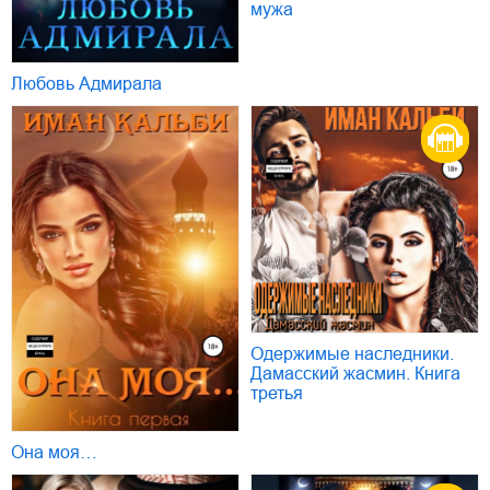
мужа
Любовь Адмирала
Одержимые наследники.
Дамасский жасмин. Книга
третья
Она моя…