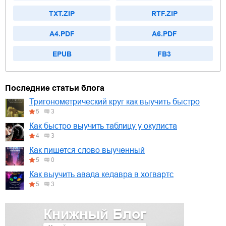
TXT.ZIP
RTF.ZIP
A4.PDF
A6.PDF
EPUB
FB3
Последние статьи блога
Тригонометрический круг как выучить быстро
5
3
Как быстро выучить таблицу у окулиста
4
3
Как пишется слово выученный
5
0
Как выучить авада кедавра в хогвартс
5
3
Книжный Блог