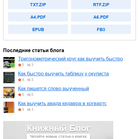
TXT.ZIP
RTF.ZIP
A4.PDF
A6.PDF
EPUB
FB3
Последние статьи блога
Тригонометрический круг как выучить быстро
5
3
Как быстро выучить таблицу у окулиста
4
3
Как пишется слово выученный
5
0
Как выучить авада кедавра в хогвартс
5
3
Книжный Блог
Читайте новые статьи о книгах