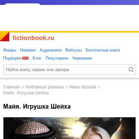
Жанры
Новинки
Аудиокниги
Вебтуны
Бесплатные книги
Подборки
Блог
Популярное
Черновики
Главная
любовные романы
Иман Кальби
Майя. Игрушка Шейха
Майя. Игрушка Шейха