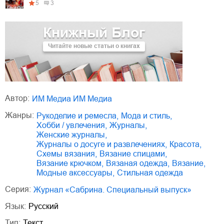
5
3
Книжный Блог
Читайте новые статьи о книгах
Автор:
ИМ Медиа ИМ Медиа
Жанры:
рукоделие и ремесла
,
мода и стиль
,
хобби / увлечения
,
журналы
,
женские журналы
,
журналы о досуге и развлечениях
,
красота
,
схемы вязания
,
вязание спицами
,
вязание крючком
,
вязаная одежда
,
вязание
,
модные аксессуары
,
стильная одежда
Серия:
Журнал «Сабрина. Специальный выпуск»
Язык:
Русский
Тип:
Текст