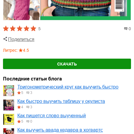
5
0
Поделиться
Литрес
:
4.5
СКАЧАТЬ
Последние статьи блога
Тригонометрический круг как выучить быстро
5
3
Как быстро выучить таблицу у окулиста
4
3
Как пишется слово выученный
5
0
Как выучить авада кедавра в хогвартс