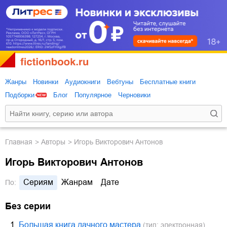
Жанры
Новинки
Аудиокниги
Вебтуны
Бесплатные книги
Подборки
Блог
Популярное
Черновики
Главная
Авторы
Игорь Викторович Антонов
Игорь Викторович Антонов
Сериям
Жанрам
Дате
По:
Без серии
1.
Большая книга дачного мастера
(тип: электронная)