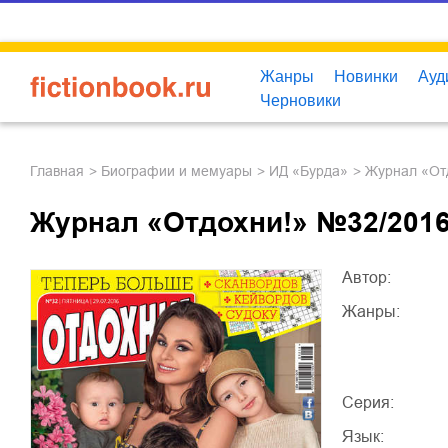
Жанры
Новинки
Ауд
Черновики
Главная
биографии и мемуары
ИД «Бурда»
Журнал «О
Журнал «Отдохни!» №32/201
Автор:
Жанры:
Серия:
Язык: