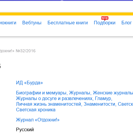
иокниги
Вебтуны
Бесплатные книги
Подборки
Блог
тдохни!» №32/2016
6
ИД «Бурда»
биографии и мемуары
,
журналы
,
женские журнал
журналы о досуге и развлечениях
,
гламур
,
личная жизнь знаменитостей
,
знаменитости
,
светс
светская хроника
Журнал «Отдохни!»
Русский