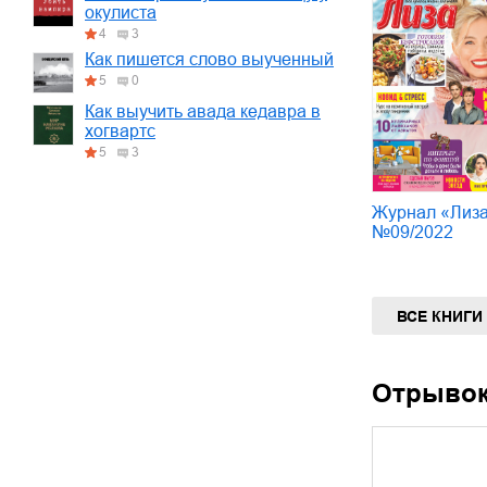
окулиста
4
3
Как пишется слово выученный
5
0
Как выучить авада кедавра в
хогвартс
5
3
Журнал «Лиз
№09/2022
ВСЕ КНИГИ
Отрыво