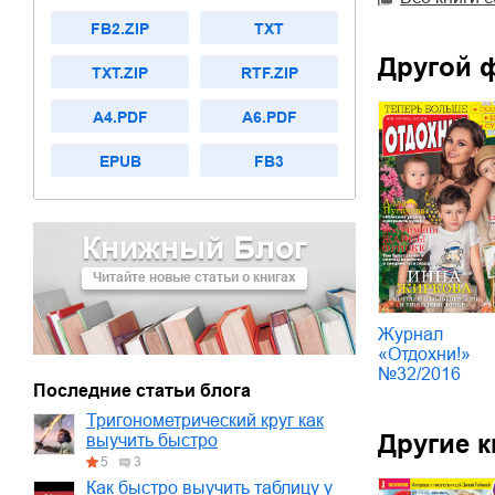
FB2.ZIP
TXT
Другой 
TXT.ZIP
RTF.ZIP
A4.PDF
A6.PDF
EPUB
FB3
Книжный Блог
Читайте новые статьи о книгах
Журнал
«Отдохни!»
№32/2016
Последние статьи блога
Тригонометрический круг как
Другие к
выучить быстро
5
3
Как быстро выучить таблицу у