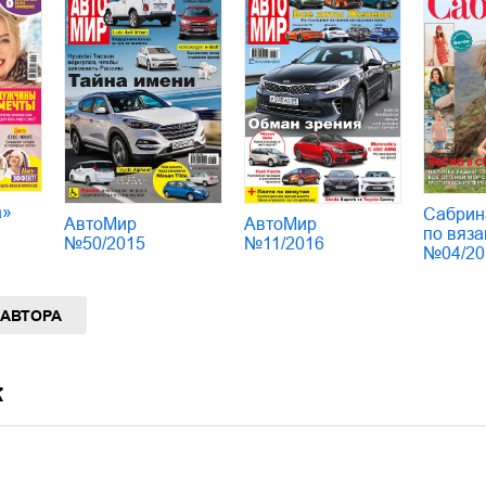
а»
Сабрин
АвтоМир
АвтоМир
по вяза
№50/2015
№11/2016
№04/20
 АВТОРА
к