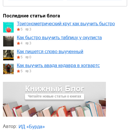
Последние статьи блога
Тригонометрический круг как выучить быстро
5
3
Как быстро выучить таблицу у окулиста
4
3
Как пишется слово выученный
5
0
Как выучить авада кедавра в хогвартс
5
3
Книжный Блог
Читайте новые статьи о книгах
Автор:
ИД «Бурда»