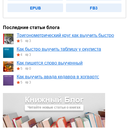
EPUB
FB3
Последние статьи блога
Тригонометрический круг как выучить быстро
5
3
Как быстро выучить таблицу у окулиста
4
3
Как пишется слово выученный
5
0
Как выучить авада кедавра в хогвартс
5
3
Книжный Блог
Читайте новые статьи о книгах