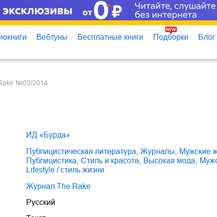
иокниги
Вебтуны
Бесплатные книги
Подборки
Блог
 Rake №03/2014
ИД «Бурда»
публицистическая литература
,
журналы
,
мужские
публицистика
,
стиль и красота
,
высокая мода
,
му
lifestyle / стиль жизни
Журнал The Rake
Русский