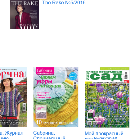
The Rake №5/2016
а. Журнал
Сабрина.
Мой прекрасный
нию.
Специальный