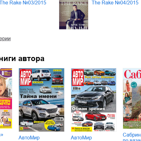
The Rake №03/2015
The Rake №04/2015
серии
ниги автора
а»
Сабрин
АвтоМир
АвтоМир
по вяза