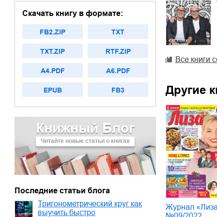
Скачать книгу в формате:
FB2.ZIP
TXT
TXT.ZIP
RTF.ZIP
Все книги 
A4.PDF
A6.PDF
Другие к
EPUB
FB3
Книжный Блог
Читайте новые статьи о книгах
Последние статьи блога
Тригонометрический круг как
Журнал «Лиз
выучить быстро
№09/2022