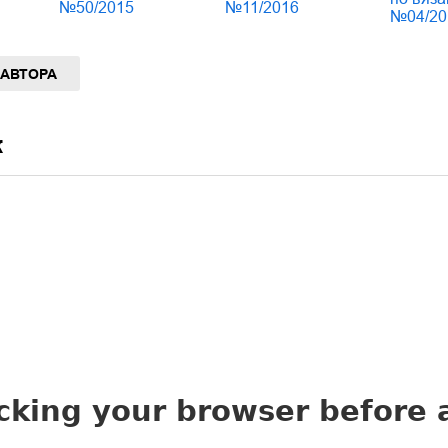
№50/2015
№11/2016
№04/20
 АВТОРА
к