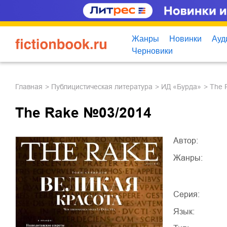
Жанры
Новинки
Ауд
Черновики
Главная
публицистическая литература
ИД «Бурда»
The
The Rake №03/2014
Автор:
Жанры:
Серия:
Язык: