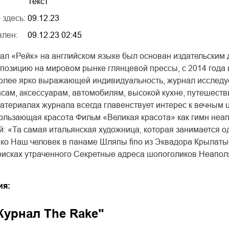
Текст
 здесь:
09.12.23
влен:
09.12.23 02:45
ал «Рейк» на английском языке был основан издательским
 позицию на мировом рынке глянцевой прессы, с 2014 года
олее ярко выражающей индивидуальность, журнал исследуе
ам, аксессуарам, автомобилям, высокой кухне, путешестви
атериалах журнала всегда главенствует интерес к вечным ц
кользающая красота Фильм «Великая красота» как гимн неа
й: «Та самая итальянская художница, которая занимается 
ко Наш человек в панаме Шляпы fino из Эквадора Крылат
оисках утраченного Секретные адреса шопоголиков Неаполя
ия:
Журнал The Rake"