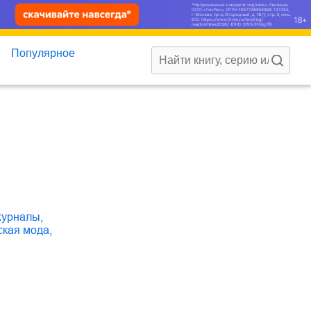
Популярное
 журналы
,
жская мода
,