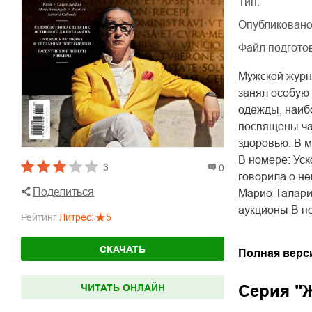
Тип:
Опубликовано
Файл подгото
Мужской журн
занял особую
одежды, наиб
посвящены час
здоровью. В м
В номере: Ус
3
0
говорила о не
Поделиться
Марио Талари
аукционы В п
Рейтинг
Литрес
:
5
СКАЧАТЬ
Полная верс
Серия "
ЧИТАТЬ ОНЛАЙН