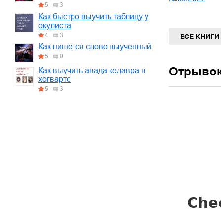
5
3
Как быстро выучить таблицу у
окулиста
4
3
ВСЕ КНИГИ
Как пишется слово выученный
5
0
Отрыво
Как выучить авада кедавра в
хогвартс
5
3