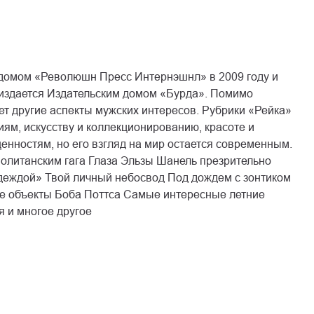
 домом «Революшн Пресс Интернэшнл» в 2009 году и
 издается Издательским домом «Бурда». Помимо
т другие аспекты мужских интересов. Рубрики «Рейка»
ям, искусству и коллекционированию, красоте и
енностям, но его взгляд на мир остается современным.
политанским гага Глаза Эльзы Шанель презрительно
одеждой» Твой личный небосвод Под дождем с зонтиком
ые объекты Боба Поттса Самые интересные летние
 и многое другое