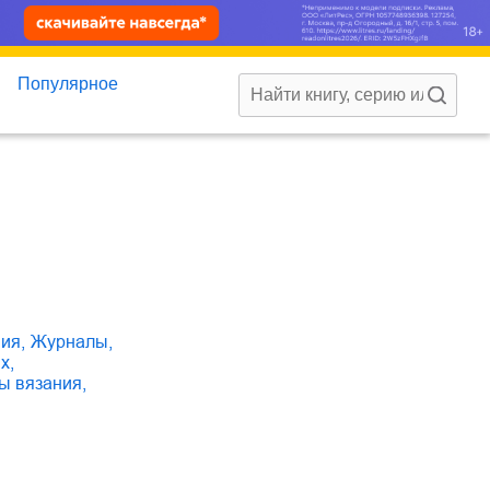
Популярное
ния
,
журналы
,
ях
,
мы вязания
,