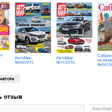
а»
Сабрин
АвтоМир
АвтоМир
по вяза
№50/2015
№11/2016
№04/20
 АВТОРА
ь отзыв