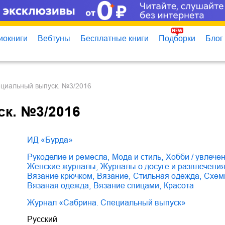
иокниги
Вебтуны
Бесплатные книги
Подборки
Блог
ециальный выпуск. №3/2016
к. №3/2016
ИД «Бурда»
рукоделие и ремесла
,
мода и стиль
,
хобби / увлече
женские журналы
,
журналы о досуге и развлечени
вязание крючком
,
вязание
,
стильная одежда
,
схе
вязаная одежда
,
вязание спицами
,
красота
Журнал «Сабрина. Специальный выпуск»
Русский