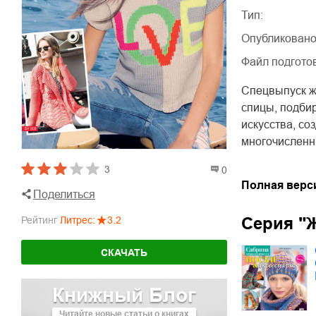
Тип:
Опубликовано
Файл подгото
Спецвыпуск ж
спицы, подбир
искусства, со
многочисленн
3
0
Полная верс
Поделиться
Серия "
Рейтинг
Литрес
:
3.2
СКАЧАТЬ
Книжный Блог
Читайте новые статьи о книгах