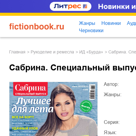
Жанры
Новинки
Ауд
Черновики
Главная
рукоделие и ремесла
ИД «Бурда»
Сабрина. Сп
Сабрина. Специальный выпус
Автор:
Жанры:
Серия:
Язык: