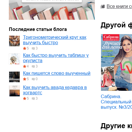
Все книги 
Другой 
Последние статьи блога
Тригонометрический круг как
выучить быстро
5
3
Как быстро выучить таблицу у
окулиста
4
3
Как пишется слово выученный
5
0
Как выучить авада кедавра в
хогвартс
Сабрина.
5
3
Специальный
выпуск. №3/2
Другие к