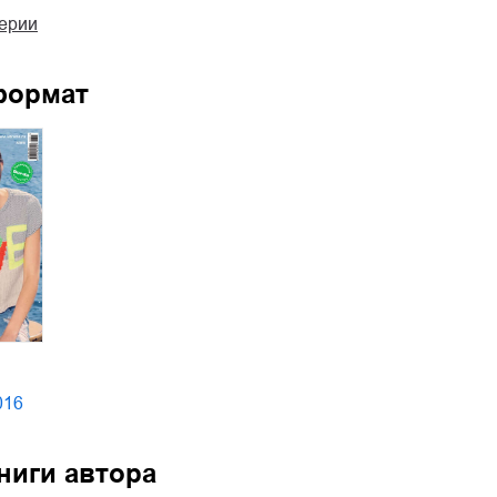
серии
формат
016
ниги автора