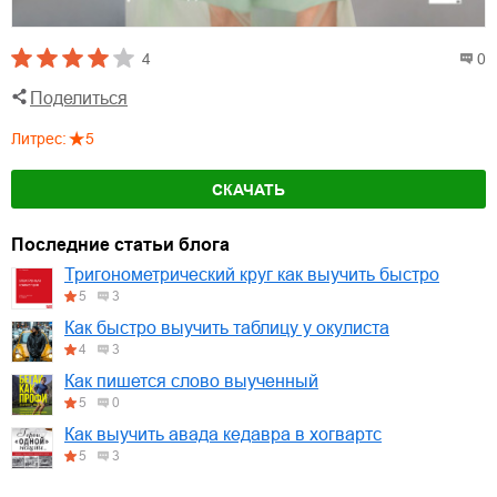
4
0
Поделиться
Литрес
:
5
СКАЧАТЬ
Последние статьи блога
Тригонометрический круг как выучить быстро
5
3
Как быстро выучить таблицу у окулиста
4
3
Как пишется слово выученный
5
0
Как выучить авада кедавра в хогвартс
5
3