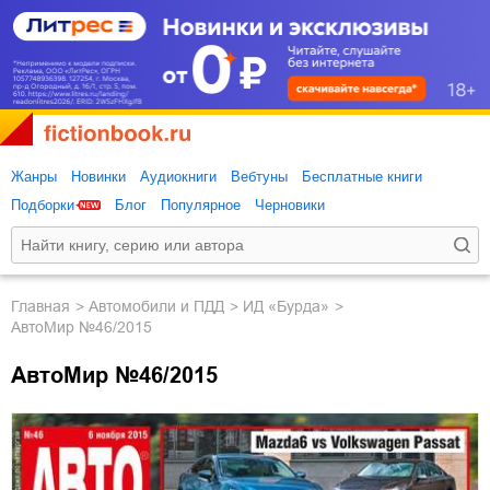
Жанры
Новинки
Аудиокниги
Вебтуны
Бесплатные книги
Подборки
Блог
Популярное
Черновики
Главная
автомобили и ПДД
ИД «Бурда»
АвтоМир №46/2015
АвтоМир №46/2015