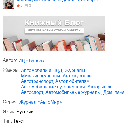
5
3
Книжный Блог
Читайте новые статьи о книгах
Автор:
ИД «Бурда»
Жанры:
автомобили и ПДД
,
журналы
,
мужские журналы
,
автожурналы
,
автотранспорт
,
автолюбителям
,
автомобильные путешествия
,
авторынок
,
автоспорт
,
автомобильные журналы
,
дом, дача
Серия:
Журнал «АвтоМир»
Язык:
Русский
Тип:
Текст