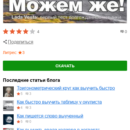
4
0
Поделиться
Литрес
:
3
СКАЧАТЬ
Последние статьи блога
Тригонометрический круг как выучить быстро
5
3
Как быстро выучить таблицу у окулиста
4
3
Как пишется слово выученный
5
0
Как выучить авада кедавра в хогвартс