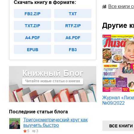
Скачать книгу в формате:
Все книги 
FB2.ZIP
TXT
Другие к
TXT.ZIP
RTF.ZIP
A4.PDF
A6.PDF
EPUB
FB3
Книжный Блог
Читайте новые статьи о книгах
Журнал «Лиз
№09/2022
Последние статьи блога
Тригонометрический круг как
выучить быстро
ВСЕ КНИГИ
5
3