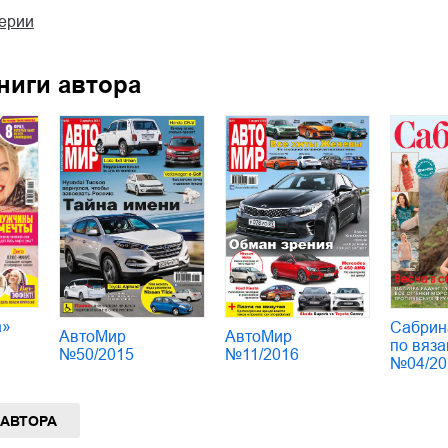
серии
ниги автора
а»
Сабрин
АвтоМир
АвтоМир
по вяза
№50/2015
№11/2016
№04/20
 АВТОРА