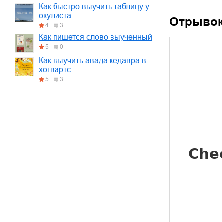
Как быстро выучить таблицу у
окулиста
Отрыво
4
3
Как пишется слово выученный
5
0
Как выучить авада кедавра в
хогвартс
5
3