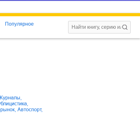
Популярное
журналы
,
публицистика
,
орынок
,
автоспорт
,