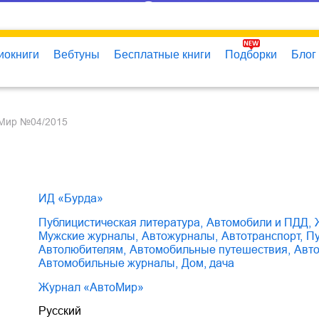
иокниги
Вебтуны
Бесплатные книги
Подборки
Блог
оМир №04/2015
ИД «Бурда»
публицистическая литература
,
автомобили и ПДД
,
мужские журналы
,
автожурналы
,
автотранспорт
,
автолюбителям
,
автомобильные путешествия
,
авт
автомобильные журналы
,
дом, дача
Журнал «АвтоМир»
Русский